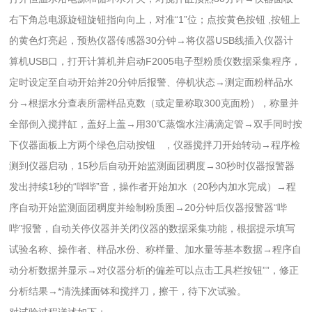
右下角总电源旋钮旋钮指向向上，对准“1”位；点按黄色按钮 ,按钮上
的黄色灯亮起，预热仪器传感器30分钟→将仪器USB线插入仪器计
算机USB口，打开计算机并启动F2005电子型粉质仪数据采集程序，
定时设定至自动开始并20分钟后报警、停机状态→测定面粉样品水
分→根据水分查表所需样品克数（或定量称取300克面粉），称量并
全部倒入搅拌缸，盖好上盖→用30℃蒸馏水注满滴定管→双手同时按
下仪器面板上方两个绿色启动按钮 ，仪器搅拌刀开始转动→程序检
测到仪器启动，15秒后自动开始监测面团稠度→30秒时仪器报警器
发出持续1秒的“哔哔”音，操作者开始加水（20秒内加水完成）→程
序自动开始监测面团稠度并绘制粉质图→20分钟后仪器报警器“哔
哔”报警，自动关停仪器并关闭仪器的数据采集功能，根据提示填写
试验名称、操作者、样品水份、称样量、加水量等基本数据→程序自
动分析数据并显示→对仪器分析的偏差可以点击工具栏按钮””，修正
分析结果→*清洗揉面钵和搅拌刀，擦干，待下次试验。
对试验过程详述如下：