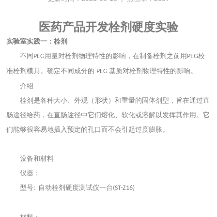
医药产品开发栓剂硬度实验
实验室实践一：栓剂
不同
用量对栓剂物理特性的影响，在制备栓剂之前用
校
PEG
PEG
准栓剂模具。确定不同成分的
基质对栓剂物理特性的影响。
PEG
介绍
栓剂是各种大小、外观（形状）和重量的固体剂型，旨在通过直
肠途径给药，在直肠途径中它们熔化、软化或溶解以发挥其作用。它
们能够很容易地插入预定的孔口而不会引起过度膨胀。
设备和材料
仪器：
型号
自动栓剂硬度测试仪一台
:
(ST-Z16)