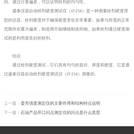
间。通过计算偏差，可以证明
栓
剂的均匀性。
盛泰仪器自动栓剂硬度测试仪（
）
是一种
测量栓剂
硬度
理
ST-Z16
想的
仪器。
栓剂硬度
对于确保硬度变化非常重要。如果与所需的正常
范围存在重大偏差，制造商不能继续制造药物。如果
栓剂
通过
硬度
测
试
则是
利用度良好
的栓剂
。
结论
通过
栓剂硬度
测试，它们具有均匀的直径、厚度和硬度。它是通
过
盛泰仪器自动栓剂硬度测试仪（
）
测量的
。
ST-Z16
上一篇：
蛋壳强度测定仪的主要作用和结构特点说明
下一篇：
石油产品开口闪点测定仪的闪点是什么意思