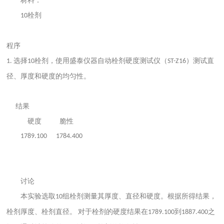
材料：
栓剂
10
程序
选择
栓剂
，使用
盛泰仪器自动栓剂硬度
测试仪（
）测试直
1.
10
ST-Z16
径、厚度和硬度的均匀性。
结果
硬度
脆性
1789.100 1784.400
讨论
本实验选取
组栓剂
测量其厚度、直径和硬度。根据所得结果，
10
栓剂
厚度
、栓剂
直径。
对于
栓剂
的硬度结果在
到
之
1789.100
1887.400