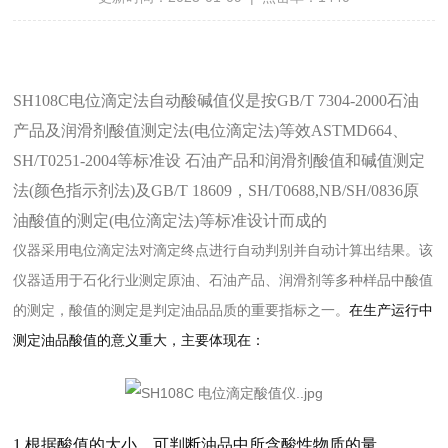
SH108C
电位滴定法自动酸碱值仪是按
GB/T 7304-2000
石油
产品及润滑剂酸值测定法
(
电位滴定法
)
等效
ASTMD664
、
SH/T0251-2004
等标准设 石油产品和润滑剂酸值和碱值测定
法
(
颜色指示剂法
)
及
GB/T 18609
，
SH/T0688,NB/SH/0836
原
油酸值的测定
(
电位滴定法
)
等标准设计而成的
仪器采用电位滴定法对滴定终点进行自动判别并自动计算出结果。该
仪器适用于石化行业测定原油、石油产品、润滑剂等多种样品中酸值
的测定，酸值的测定是判定油品品质的重要指标之一。
在生产运行中
测定油品酸值的意义重大，主要体现在：
1.
根据酸值的大小，可判断油品中所含酸性物质的量。