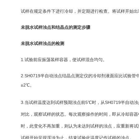
试样在规定条件下进行冷却，并定期进行检查。将试样开始出
未脱水试样浊点和结晶点的测定步骤
未脱水试样浊点的检测
1.试验前应振荡装样容器，使试样混合均匀。
2.SH0719半自动浊点结晶点测定仪的冷却剂液面应比试验管
±2℃。
3.当试样温度达到试样预期浊点前5℃时，从SH0719半自
对比，观察试样的状态。每次观察操作的时间，即从冷却容器
时，此变化不再加重，则认为未达到试样的浊点，应重新将试验
试样开始呈现浑浊为止，结束试验此温度记作试样的浊点。