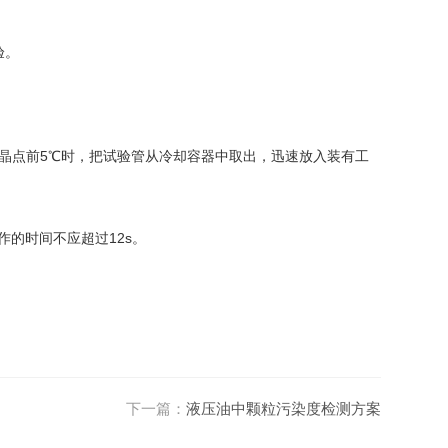
验。
预期结晶点前5℃时，把试验管从冷却容器中取出，迅速放入装有工
作的时间不应超过12s。
下一篇：
液压油中颗粒污染度检测方案