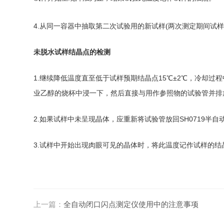
4.从同一容器中抽取第二次试验用的新试样(两次测定期间试
未脱水试样结晶点的检测
1.继续降低温度直至低于试样预期结晶点15℃±2℃，冷却过程
业乙醇的烧杯中浸一下，然后直接与用作参照物的试验管并排
2.如果试样中未呈现晶体，应重新将试验管放回SH0719半
3.试样中开始出现肉眼可见的晶体时，将此温度记作试样的结
上一篇：
全自动闭口闪点测定仪使用中的注意事项