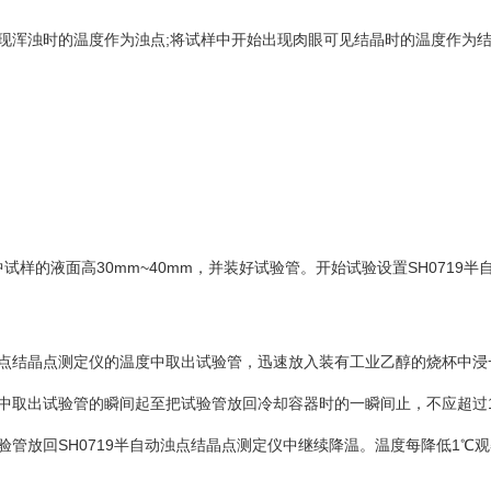
现浑浊时的温度作为浊点;将试样中开始出现肉眼可见结晶时的温度作为
中试样的液面高30mm~40mm，并装好试验管。开始试验设置SH071
动浊点结晶点测定仪的温度中取出试验管，迅速放入装有工业乙醇的
烧杯中浸
中取出试验管的瞬间起至把试验管放回冷却容器时的一瞬间止，不应超过1
管放回SH0719半自动浊点结晶点测定仪中继续降温。温度每降低1℃