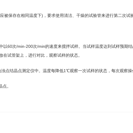
样应被保存在相同温度下)，要求使用清洁、干燥的试验管来进行第二次试
中以60次/min-200次/min的速度来搅拌试样。当试样温度达到试样
放在试管架上，进行对比，观察试样的状态。
自动浊点结晶点测定仪中。温度每降低1℃观察一次试样的状态，每次观察操
晶点。