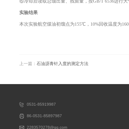
⑥冷却后读取总馏出量、残留量，按GB/T 6536进
实验结果
本次实验航空煤油初馏点为
155℃，10%回收温度为1
上一篇：
石油沥青针入度的测定方法
0531-85919987
86-0531-85897987
2283570278@qq.com