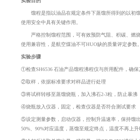
实验目的
馏程是指以油品在规定条件下蒸馏所得到的以初
使用安全中具有关键作用。
严格控制馏程范围，可有效预防气阻、积碳、燃
使用兼容性，是航空煤油不可HUO缺的质量评定参数
实验步骤
①检查S
H
6536 石油产品馏程沸程仪与所用配件，
②取样，依据标准要求对样品进行处理
③将试样转移至蒸馏烧瓶，加入沸石
2-3粒，防止暴沸
④烧瓶放入仪器，固定，检查仪器是否符合测试要求
⑤设定测量参数，启动仪器，控制升温速率，保持馏出
50%、90%对应温度，蒸馏至规定终点，温度不再上