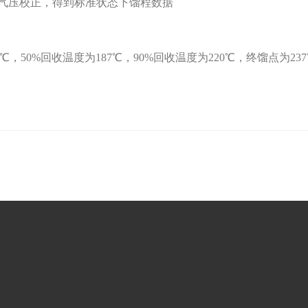
行大气压校正，得到标准状态下馏程数据
60℃，50%回收温度为187℃，90%回收温度为220℃，终馏点为2