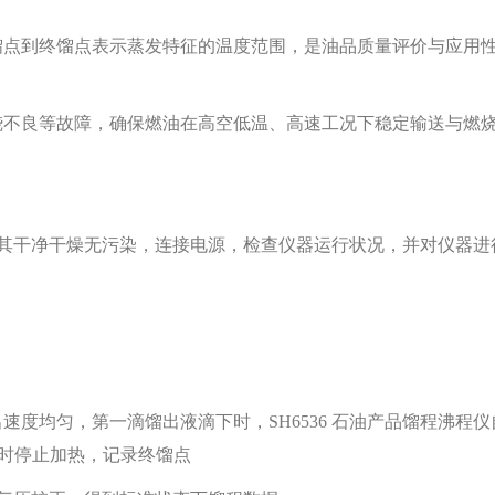
馏点到终馏点表示蒸发特征的温度范围，是油品质量评价与应用
烧不良等故障，确保燃油在高空低温、高速工况下稳定输送与燃
。
确保其干净干燥无污染，连接电源，检查仪器运行状况，并对仪器进
速度均匀，第一滴馏出液滴下时，S
H
6536 石油产品馏程沸程仪
升时停止加热，记录终馏点