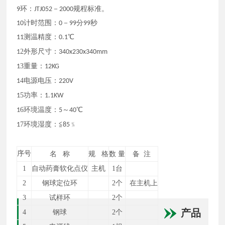
9环：JTJ052－2000规程标准。
10计时范围：0－99分99秒
11测温精度：0.1℃
2
1
外形尺寸：340x230x340mm
3
1
重量：12KG
4
1
电源电压：220V
5
1
功率：1.1KW
6
1
环境温度：5～40℃
7
1
环境湿度：≦85﹪
序号
名
称
规
格
数
量
备
注
1
自动药膏软化点仪
主机
1
台
2
钢球定位环
2个
在主机上
3
试样环
2个
产品
4
钢球
2个