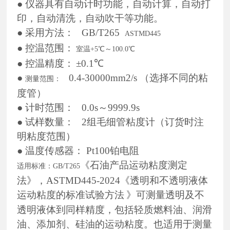
●
仪器具有自动计时功能，自动计算，自动打
印，自动清洗，自动
吹
干等功能。
●
采用方法：
GB/T265
ASTMD445
●
控温范围：
室温
+5℃～100.0℃
●
控温精度：
±0.1℃
●
0.
4
-
30
000mm2/s
（
选择不同的粘
测量范围：
度管
）
●
计时范围：
0.0s～
9
999.9s
●
试样数量：
2组毛细管粘度计（订货时注
明粘度范围）
●
温度传感器：
Pt100铂电阻
《
石油产品运动粘度测定
适用标准：
GB/T265
法
》
，
ASTMD445-2024《
透明和不透明液体
运动粘度的标准试验方法
》
可测量透明及不
透明液体到同样精度，包括轻质燃料油、润滑
油、添加剂、
硅
油的运动粘度。也适用于测量