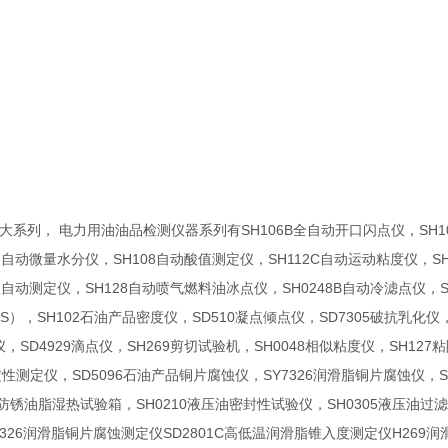
SH106B
SH1
大系列，
电力用油油品检测仪器系列有
全自动开口闪点仪，
3
SH108
SH112C
S
自动微量水分仪，
自动酸值测定仪，
自动运动粘度仪，
SH128
SH0248B
蚀自动测定仪，
自动喷气燃料油冰点仪，
自动冷滤点仪，
S
SH102
SD510
SD7305
），
石油产品密度仪，
凝点倾点仪，
破抗乳化仪
SD4929
SH269
SH0048
SH127
仪，
滴点仪，
剪切试验机，
相似粘度仪，
粘
SD5096
SY7326
S
定性测定仪，
石油产品铜片腐蚀仪，
润滑脂铜片腐蚀仪，
SH0210
SH0305
防锈油脂湿热试验箱，
液压油密封性试验仪，
液压油过
326
SD2801C
H269
润滑脂铜片腐蚀测定仪
高低温润滑脂锥入度测定仪
润