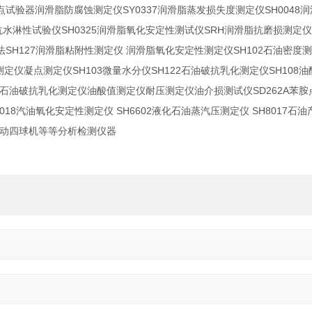
SY0337
SH0048
点试验器润滑脂防腐蚀测定仪
润滑脂蒸发损失度测定仪
润
SH0325
SRH
抗水淋性试验仪
润滑脂氧化安定性测试仪
润滑脂抗磨损测定
SH127
SH102
法
润滑脂粘附性测定仪
润滑脂氧化安定性测定仪
石油密度
SH103
SH122
SH108
测定仪凝点测定仪
微量水分仪
石油破抗乳化测定仪
油
SD262A
石油破抗乳化测定仪油酸值测定仪耐压测定仪油介损测试仪
苯胺
018
SH6602
SH8017
汽油氧化安定性测定仪
液化石油蒸汽压测定仪
石油
动四球机等等分析检测仪器