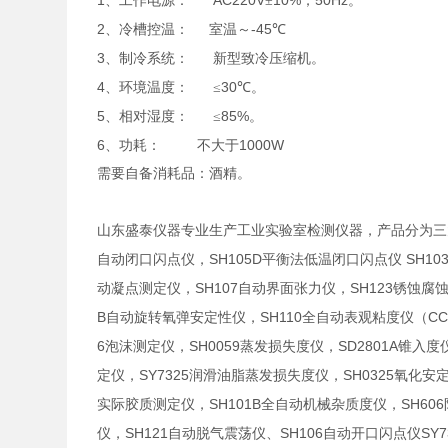
1
AC220V
10%
50Hz
、工作电源：
±
；
。
2
-45
、冷槽控温：
室温～
℃
3
、制冷系统：
新型致冷压缩机。
4
30
、环境温度：
≤
℃
。
5
85%
、相对湿度：
≤
。
6
1000W
、功耗：
不大于
需要自备消耗品：酒精。
山东盛泰仪器专业生产工业实验室检测仪器，产品分为三
SH105D
SH10
自动闭口闪点仪，
平衡法低温闭口闪点仪
SH107
SH123
动凝点测定仪，
自动界面张力仪，
锈蚀腐
B
SH110
CC
自动旋转氧弹安定性仪，
全自动表观粘度仪（
6
SH0059
SD2801A
泡沫测定仪，
蒸发损失度仪，
锥入度
SY7325
SH0325
定仪，
润滑油脂蒸发损失度仪，
氧化安
SH101B
SH606
实际胶质测定仪，
全自动机械杂质度仪，
SH121
SH106
SY7
仪，
自动脱气震荡仪、
自动开口闪点仪