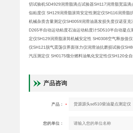
SD4929
SH117
切试验机
润滑脂滴点试验器
润滑脂宽温滴
SH129
SH116
似粘度仪
润滑脂滚筒安定性测定仪
润滑脂
SH0059
机械杂质含量测定仪
润滑油蒸发损失度仪诺亚克
D265
SD510
半自动运动粘度石油运动粘度计
半自动凝点
SH129
SH0308
定仪
润滑脂滚筒机械安定性
空气释放值仪
SH121
SH8
仪
脱气震荡仪界面张力仪润滑油抗磨损试验仪
SH0175
SH120
汽压测定仪
馏分燃料油氧化安定性仪
全自
产品咨询
产品：
您的单位：