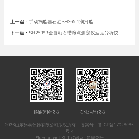
上一篇：
手动捣脂器石油SH269-1润滑脂
下一篇：
SH2539B全自动石蜡熔点测定仪油品分析仪
粮油药检仪器
石化油品仪器
2026山东盛泰仪器有限公司版权所有
备案号：鲁ICP备17028086
号-4
Sitemap.xml
化工仪器网
管理登陆