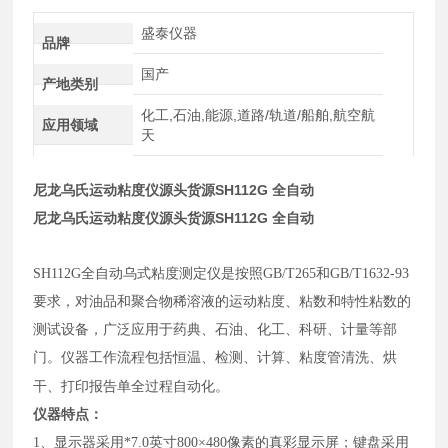
盛泰仪器
品牌
国产
产地类别
化工,石油,能源,道路/轨道/船舶,航空航
应用领域
天
尼龙乌氏运动粘度仪源头货源SH112G 全自动
尼龙乌氏运动粘度仪源头货源SH112G 全自动
SH112G全
自动乌式粘度测定仪是按照GB/T265和GB/T1632-93
要求，对油品和聚合物稀溶液的运动粘度、粘数和特性粘数的
测试设备，广泛应用于药典、石油、化工、科研、计量等部
门。
仪器工作流程
包括恒温、检测、计算、粘度管清洗、烘
干、打印报告单全过程自动化。
仪器特点：
1、显示器采用*7.0英寸800×480像素的真彩显示屏；键盘采用