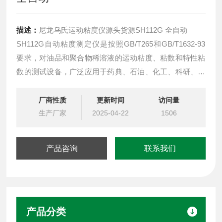
描述：
尼龙乌氏运动粘度仪源头货源SH112G 全自动
SH112G自动粘度测定仪是按照GB/T265和GB/T1632-93
要求，对油品和聚合物稀溶液的运动粘度、粘数和特性粘
数的测试设备，广泛应用于药典、石油、化工、科研、计
量等部门。仪器工作流程包括恒温、检测、计算、粘度管
清洗、烘干、打印报告单全过程自动化。仪器采用微型计
厂商性质
更新时间
访问量
算机作为中心控制部件，汉字菜单提示进行操
生产厂家
2025-04-22
1506
产品咨询
联系我们
产品分类