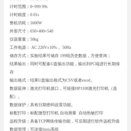
计时范围：0~999.99s
计时精度：0.01s
整机功耗：1600W
外形尺寸：650×400×540
仪器重量：50kg
工作电源： AC 220V±10%， 50Hz
储存方式：实验结果
可储存 199组历史数据，方便查询；
结果输出：
同时可
配备
U盘输出功能
，
输出到PC端进行长期保
存
输出格式：结果U盘输出格式为CSV或者excel
。
数据延伸：
激光打印机接口，可链接
HP1108激光打印机（选
配）
。
数据保护：具有日期密码设置功能。
标配打印：标配微型打印机 自动测量 自动热敏打印
远程升级：具备TCP网络传输功能，可后期进行软件远程升级
数据管理：可连接limis系统