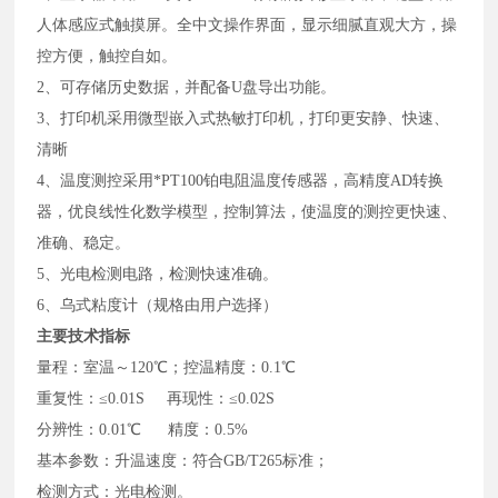
人体感应式触摸屏。全中文操作界面，显示细腻直观大方，操
控方便，触控自如。
2、可存储历史数据，
并配备U盘导出功能。
3、打印机采用微型嵌入式热敏打印机，打印更安静、快速、
清晰
4、温度测控采用*PT100铂电阻温度传感器，高精度AD转换
器，优良线性化数学模型，控制算法，使温度的测控更快速、
准确、稳定。
5、光电检测电路，检测快速准确。
6
、乌式粘度计（规格由用户选择）
主要技术指标
量程：室温～120℃；控温精度：0.1℃
重复性：≤0.01S 再现性：≤0.02S
分辨性：0.01℃ 精度：0.5%
基本参数：升温速度：符合GB/T265标准；
检测方式：光电检测。