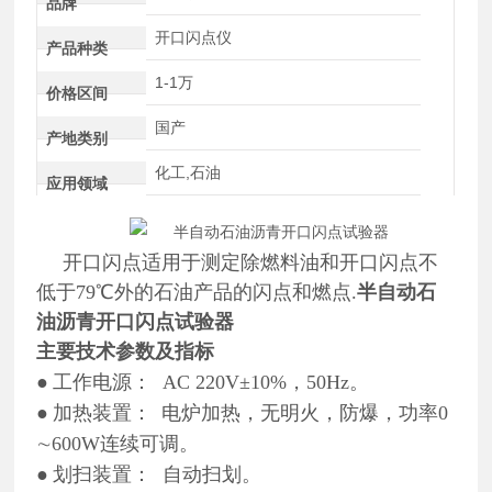
品牌
开口闪点仪
产品种类
1-1万
价格区间
国产
产地类别
化工,石油
应用领域
开口闪点适用于测定除燃料油和开口闪点不
低于79℃外的石油产品的闪点和燃点.
半自动石
油沥青开口闪点试验器
主要技术参数及指标
●
工作电源： AC 220V±10%，50Hz。
●
加热装置：
电炉加热，无明火，防爆，功率0
∼600W连续可调。
●
划扫装置： 自动扫划。