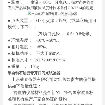
● 温 度 计： 室温～400℃，分度2℃，技术条件符合
石油产品试验用液体温度计技术条件GB/T514的规定。
●
点火装置：
⑴ 引火源：煤气（或其它民用可
燃气，下同）；
⑵ 喷口孔径：
0.6∼0.8毫米。
●
环境温度：
-10℃∼50℃。
●
相对湿度：
≤85%。
●
整机功耗：
不大于650W。
●
包装尺寸：
380*290*260mm
●
重量
：
10kg
半自动石油沥青开口闪点试验器
山东盛泰仪器有限公司对出售给贵方的仪器提
供如下质量保证：
----提供的仪器材料是全新的、符合国家质量标
准和具有生产厂家合格证的货物；