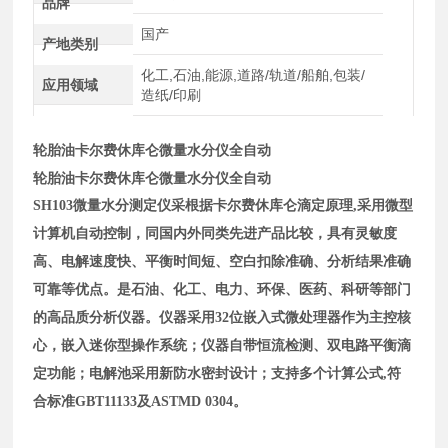
品牌
国产
产地类别
化工,石油,能源,道路/轨道/船舶,包装/
应用领域
造纸/印刷
轮胎油卡尔费休库仑微量水分仪全自动
轮胎油卡尔费休库仑微量水分仪全自动
SH103
微量水分测定仪采根据
卡尔费休
库仑滴定原理,采用微型
计算机自动控制，同国内外同类先进产品比较，具有灵敏度
高、电解速度快、平衡时间短、空白扣除准确、分析结果准确
可靠等优点。是石油、化工、电力、环保、医药、科研等部门
的高品质分析仪器。仪器采用32位嵌入式微处理器作为主控核
心，嵌入迷你型操作系统；仪器自带恒流检测、双电路平衡滴
定功能；电解池采用新防水密封设计；支持多个计算公式
,符
合标准GBT11133及ASTMD 0304
。