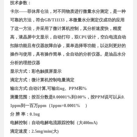
技术参数：
卡尔——菲休库仑法，对不同物质进行
微量水分
测定，是一种
可靠的方法，符合
GB/T11133
，本微量水分测定仪成功的应用
了这一方法，并采用了微计算机控制，其分析速度快，精度
高，液晶屏中文显示，自动打印，双CPU设计，空白电流自动
扣除功能且有仪器故障自诊，菜单选择等功能，以达到更好的
操作与使用，具有操作简单，全自动的分析仪器。是油品水分
分析的理想仪器
显示方式：彩色触摸屏显示
滴定方式：微计算机控制电量滴定
输出方式:自动计算,可输出ug、PPM和%
测量范围：按百分数是0.00001%到100%，按PPM说可以从0.
1ppm到一百万ppm
（1ppm=0.0001% ）
分 辨 率：0.1ug
电解控制：自动电解电流跟踪控制（大400mA)
滴定速度：2.5mg/min(大)