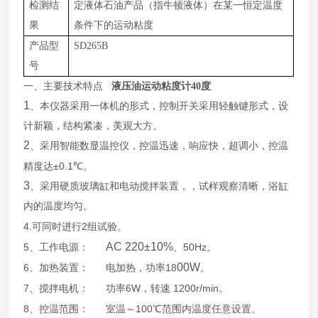
检测结
定液体石油产品（指牛顿液体）在某一恒定温度
果
条件下的运动粘度
产品型
SD
265B
号
一、主要技术特点
液压油运动粘度计40度
1
、本仪器采用一体机的形式，控制开关采用轻触键形式，设
计新颖，结构紧凑，美观大方。
2
、采用智能
数显
温控仪，控温迅速，响应快，超调小，控温
±0.1
精度达
℃
。
3
、采用硬质玻璃缸和电动搅拌装置，，试样观察清晰，浴缸
内的温度均匀。
4.
2
可同时进行
组试验。
AC 220±10%
5
50Hz
、工作电源：
、
。
00W
6
18
、加热装置：
电加热，功率
。
7
6W
1200r/min
、搅拌电机：
功率
，转速
。
8
100
、控温范围：
室温～
℃
范围内温度任意设置
。