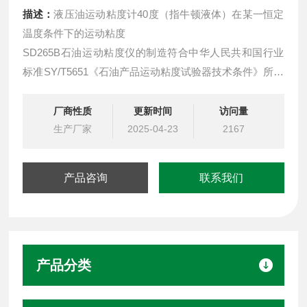
描述：
液压油运动粘度计40度（指牛顿液体）在某一恒定
温度条件下的运动粘度
SD265B石油运动粘度仪的制造符合中华人民共和国行业
标准SY/T5651《石油产品运动粘度试验器技术条件》所规
定的要求，适用于按中华人民共和国标准GB/T265《石油
产品运动粘度测定法和动力粘度计算法》的规定，。 石油
厂商性质
更新时间
访问量
运动粘度计 SD265B 40度
生产厂家
2025-04-23
2167
检测样品石油产品 化工产品
产品咨询
联系我们
产品分类