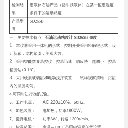
检测结
定液体石油产品（指牛顿液体）在某一恒定温度
果
条件下的运动粘度
产品型
SD
265B
号
一、主要技术特点
石油运动粘度计 SD265B 40度
1
、本仪器采用一体机的形式，控制开关采用轻触键形式，设
计新颖，结构紧凑，美观大方。
2
、采用智能
数显
温控仪，控温迅速，响应快，超调小，控温
±0.1
精度达
℃
。
3
、采用硬质玻璃缸和电动搅拌装置，，试样观察清晰，浴缸
内的温度均匀。
4.
2
可同时进行
组试验。
AC 220±10%
5
50Hz
、工作电源：
、
。
00W
6
18
、加热装置：
电加热，功率
。
7
6W
1200r/min
、搅拌电机：
功率
，转速
。
8
100
、控温范围：
室温～
℃
范围内温度任意设置
。