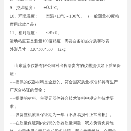
±0.1
9
、控温精度：
℃
。
10
+10
100
40
、环境温度：
室温
℃～
℃
。
（一般测量
度粘
度用此款产品）
≤85
11
、相对湿度：
％。
运动粘度若是测量
100
度粘度
需要自备
加热介质和秒表
外形尺寸：
320*380*530 12kg
山东盛泰仪器有限公司对出售给贵方的仪器提供如下质量保
证：
----提供的仪器材料是全新的、符合国家质量标准和具有生产
厂家合格证的货物；
----提供的材料、主要元器件符合技术资料中规定的技术要
求；
----设备整机质量保证期为一年（不含易损件正常磨损）。
----在质量保证期内出现的仪器质量问题，我方负责免费维