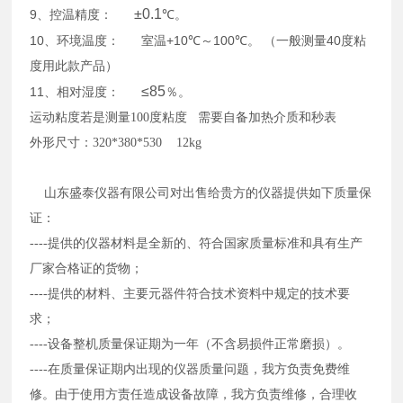
±0.1
9
、控温精度：
℃
。
10
+10
100
40
、环境温度：
室温
℃～
℃
。
（一般测量
度粘
度用此款产品）
≤85
11
、相对湿度：
％。
运动粘度若是测量
100
度粘度
需要自备
加热介质和秒表
外形尺寸：
320*380*530 12kg
山东盛泰仪器有限公司对出售给贵方的仪器提供如下质量保
证：
----提供的仪器材料是全新的、符合国家质量标准和具有生产
厂家合格证的货物；
----提供的材料、主要元器件符合技术资料中规定的技术要
求；
----设备整机质量保证期为一年（不含易损件正常磨损）。
----在质量保证期内出现的仪器质量问题，我方负责免费维
修。由于使用方责任造成设备故障，我方负责维修，合理收