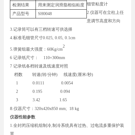
细管粘度计
检测结果
用来测定
润滑脂相似粘度
2
.
仪器可在立柱上任
产品型号
SH0048
意调节高度和方向
3
.
记录筒可以有三档转速可供选择
4.
标准毛细管尺寸
0.025, 0.05, 0.1cm
2
5.
弹簧组最大强度：
60Kg/cm
6
记录纸尺寸：
110×300mm
7
记录纸各档转速及线速度对照
档数
转速(转/分钟) 线速度(厘米/秒)
1 0.0111 0.0054
2 0.195 0.094
3 3.42 1.65
8.
仪器尺寸：
320
x
420
x
850
m
m;
18
kg
仪器性能
参数
1
.
全封闭压缩机组制冷
,制冷系统具有过热、过电流多重保护装
置