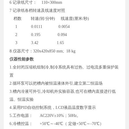
6
记录纸尺寸：
110×300mm
7
记录纸各档转速及线速度对照
档数
转速(转/分钟) 线速度(厘米/秒)
1 0.0111 0.0054
2 0.195 0.094
3 3.42 1.65
8.
仪器尺寸：
320
x
420
x
850
m
m;
18
kg
仪器性能
参数
1
.
全封闭压缩机组制冷
,制冷系统具有过热、过电流多重保护装
置
2
.
循环泵可以把槽内被恒温液体外引
,建立第二恒温场
3
.
槽内冷液可外引
,冷却机外实验容器,也可在槽内直接进行低
温、恒温实验
4
.
采用
PID自动控制系统，
LCD液晶
温度数字显示
5.
工作电源：
AC220V±10%；50Hz。
6.
冷槽控温：
+50℃～-40℃（ 定做+50℃～-70℃）