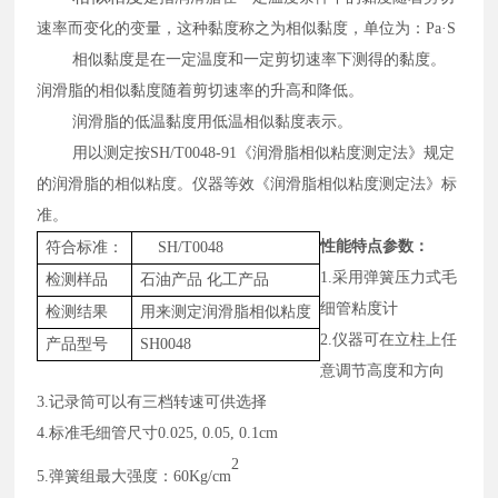
速率而变化的变量，这种黏度称之为相似黏度，单位为：
Pa
·
S
相似黏度是在一定温度和一定剪切速率下测得的黏度。
润滑脂的相似黏度随着剪切速率的升高和降低。
润滑脂的低温黏度用低温相似黏度表示。
用以测定按SH/T0048-91《润滑脂相似粘度测定法》规定
的润滑脂的相似粘度。仪器等效《润滑脂相似粘度测定法》标
准。
性能特点
参数
：
符合标准：
SH/T
0048
1.
采用弹簧压力式毛
检测样品
石油产品
化工产品
细管粘度计
检测结果
用来测定
润滑脂相似粘度
2
.
仪器可在立柱上任
产品型号
SH0048
意调节高度和方向
3
.
记录筒可以有三档转速可供选择
4.
标准毛细管尺寸
0.025, 0.05, 0.1cm
2
5.
弹簧组最大强度：
60Kg/cm