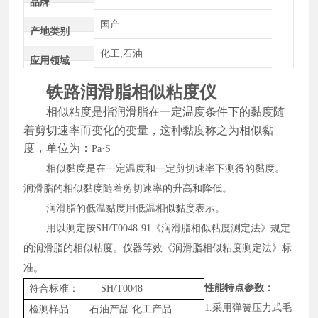
品牌
国产
产地类别
化工,石油
应用领域
铁路润滑脂相似粘度仪
相似粘度
是指润滑脂在一定温度条件下的黏度随
着剪切速率而变化的变量，这种黏度称之为相似黏
度，单位为：
Pa
·
S
相似黏度是在一定温度和一定剪切速率下测得的黏度。
润滑脂的相似黏度随着剪切速率的升高和降低。
润滑脂的低温黏度用低温相似黏度表示。
用以测定按SH/T0048-91《润滑脂相似粘度测定法》规定
的润滑脂的相似粘度。仪器等效《润滑脂相似粘度测定法》标
准。
性能特点
参数
：
符合标准：
SH/T
0048
1.
采用弹簧压力式毛
检测样品
石油产品
化工产品