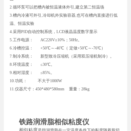
2
.
循环泵可以把槽内被恒温液体外引
,建立第二恒温场
3
.
槽内冷液可外引
,冷却机外实验容器,也可在槽内直接进行低
温、恒温实验
4
.
采用
PID自动控制系统，
LCD液晶
温度数字显示
5.
工作电源：
AC220V±10%；50Hz。
6.
冷槽控温：
+50℃～-40℃（ 定做+50℃～-70℃）
7.
制冷系统：
新型致冷压缩机（采用双压缩机制冷）。
8.
环境温度：
≤30℃。
9.
相对湿度：
≤85%。
10.
功耗：
不大于1000W
11.仪器尺寸：450*480*580mm 重量：28kg
铁路润滑脂相似粘度仪
相似粘度
是指润滑脂在一定温度条件下的黏度随着剪切