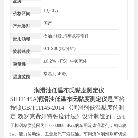
品牌
1万-3万
价格区间
国产
产地类别
石油,能源,汽车及零部件
应用领域
0.1-200(转/分钟)
旋转速度
±0.2%（FS）牛顿流体
重复性
常温到-40度
温度范围
润滑油低温布氏黏度测定仪
SH11145A
润滑油低温布氏黏度测定仪
是严格
按照GB/T11145-2014 《润滑剂低温黏度的测
定 勃罗克费尔特黏度计法》设计制造的，
适用
于检测粘度范围为
1~6000000mPa.s的车用流体润滑剂，如齿轮
油、液力传动油、工业及汽车液压油。车用流体润滑剂剪切速