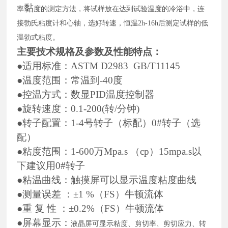
黏
率
度的测定方法，将试样放在达到试验温度的冷浴中，连
接勃氏粘度计和心轴，选好转速，恒温
2h-16h后测定试样的低
温勃式粘度。
主要技术规格及参数及性能特点：
●适用标准：ASTM D2983 GB/T11145
●温度范围：常温到-40度
●控温方式：数显PID温度控制器
●旋转速度：0.1-200(转/分钟)
●转子配置：1-4号转子（标配）0#转子（选
配）
●粘度范围：1-600万Mpa.s （cp）15mpa.s以
下建议用0#转子
●粘温曲线：触摸屏可以显示温度粘度曲线
●测量误差 ：±1 %（FS）牛顿流体
●重 复 性 ：±0.2%（FS）牛顿流体
●屏幕显示：
液晶屏可显示粘度、剪切率、剪切应力、转