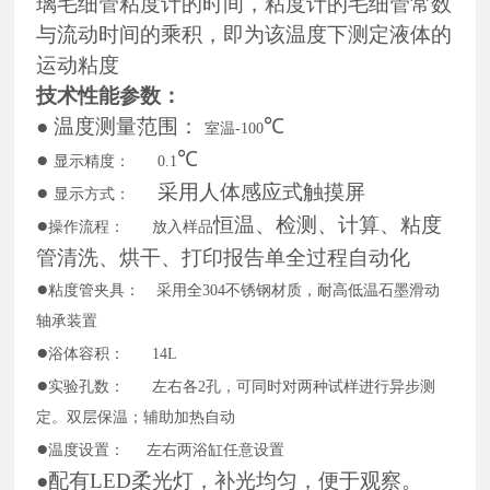
璃毛细管粘度计的时间，粘度计的毛细管常数
与流动时间的乘积，即为该温度下测定液体的
运动粘度
技术性能参数：
● 温度测量范围：
℃
室温
-100
●
℃
显示精度：
0.1
●
采用人体感应式触摸屏
显示方式：
●
恒温、检测、计算、粘度
操作流程：
放入样品
管清洗、烘干、打印报告单全过程自动化
●
粘度管夹具：
采用全
304不锈钢材质，耐高低温石墨滑动
轴承装置
●
浴体容积：
14L
●
实验孔数：
左右各
2孔，可同时对两种试样进行异步测
定。双层保温；辅助加热自动
●
温度设置：
左右两浴缸任意设置
●配有LED柔光灯，补光均匀，便于观察。