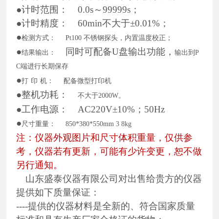
●计时范围：
0.0s～999
99
s；
●计时精度：
60min不大于±0.01%；
●
检测方式：
Pt100 不锈钢探头，内置温度校正；
●
同时可
配备
U盘输出功能
，
结果输出：
输出到
P
C端进行长期保存
●
打
印
机：
配备微型打印机
●
整机功耗：
不大于
2000W。
●
工作电源：
AC220V±10%；50Hz
●
尺寸重量：
850*380*550mm 3 8kg
注：仪器外观图片和尺寸体积重量，仅供参
考，仪器若有更新，可能有少许变更，恕不做
另行通知。
山东盛泰仪器有限公司对出售给贵方的仪器
提供如下质量保证：
----提供的仪器材料是全新的、符合国家质量