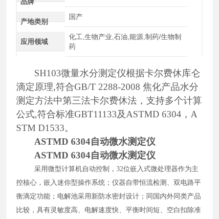
品牌
国产
产地类别
化工,生物产业,石油,能源,制药/生物制
应用领域
药
SH103微量水分测定仪根据卡尔费休库仑
滴定原理,符合GB/T 2288-2008 焦化产品水分
测定方法中第三法卡尔费休法
，
支持多个计算
公式
,符合标准GBT11133及ASTMD 6304，
A
STM D1533
。
ASTMD 6304自动微水测定仪
ASTMD 6304自动微水测定仪
采用微型计算机自动控制，
32位嵌入式微处理器作为主
控核心，嵌入迷你型操作系统；仪器自带恒流检测、双电路平
衡滴定功能；电解池采用新防水密封设计；同国内外同类产品
比较，具有灵敏度高、电解速度快、平衡时间短、空白扣除准