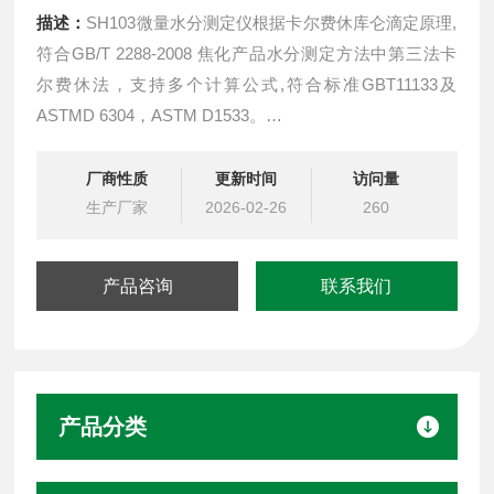
描述：
SH103微量水分测定仪根据卡尔费休库仑滴定原理,
符合GB/T 2288-2008 焦化产品水分测定方法中第三法卡
尔费休法，支持多个计算公式,符合标准GBT11133及
ASTMD 6304，ASTM D1533。
采用微型计算机自动控制，32位嵌入式微处理器作为主控
核心，嵌入迷你型操作系统； ASTMD 6304自动微水测定
厂商性质
更新时间
访问量
仪
生产厂家
2026-02-26
260
产品咨询
联系我们
产品分类