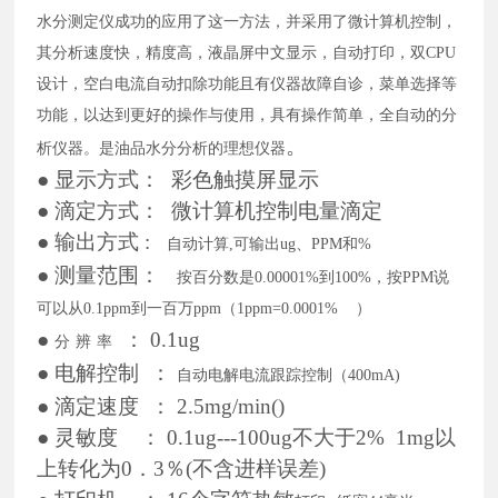
水分测定仪成功的应用了这一方法，并采用了微计算机控制，
其分析速度快，精度高，液晶屏中文显示，自动打印，双CPU
设计，空白电流自动扣除功能且有仪器故障自诊，菜单选择等
功能，以达到更好的操作与使用，具有操作简单，全自动的分
。
析仪器。是油品水分分析的理想仪器
●
显示方式：
彩色触摸屏显示
●
滴定方式：
微计算机控制电量滴定
●
输出方式
:
自动计算
,可输出ug、PPM和%
●
测量范围：
按百分数是
0.00001%到100%，按PPM说
可以从0.1ppm到一百万ppm
（
1ppm=0.0001% ）
●
：
0.1ug
分
辨
率
●
电解控制
：
自动电解电流跟踪控制（
400mA)
●
滴定速度
：
2.5mg/min()
●
灵敏度
：
0.1ug---100
u
g不大于2% 1mg以
上转化为0．3％(不含进样误差)