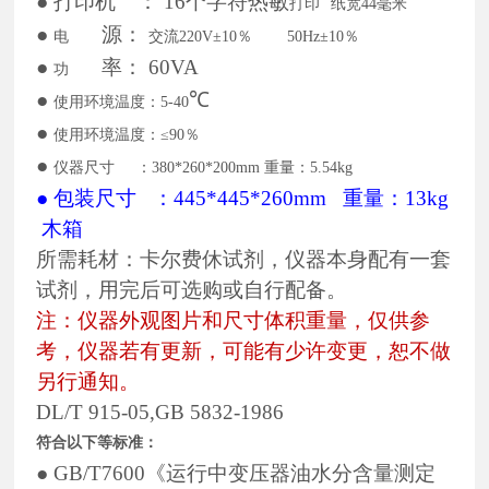
●
打印机
：
16个字符
热敏
打印
纸宽
44毫米
●
源：
电
交流
220V±10％ 50Hz±10％
●
率：
60VA
功
●
℃
使用环境温度：
5-40
●
使用环境温度：
≤90％
●
仪器尺寸
：
380*260*200mm 重量：5.54kg
● 包装尺寸 ：445*445*260mm 重量：13kg
木箱
所需耗材：卡尔费休试剂，仪器本身配有一套
试剂，用完后可选购或自行配备。
注：仪器外观图片和尺寸体积重量，仅供参
考，仪器若有更新，可能有少许变更，恕不做
另行通知。
DL/T 915-05,GB 5832-1986
符合以下等标准：
●
GB/T7600《运行中变压器油水分含量测定