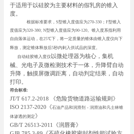
于适用于以硅胶为主要材料的假乳房的锥入
度。
根据标准要求，
S型锥入度值应为270-330；F型锥入
度值应为320-380; N型锥入度值应为90-120。锥入度系指利用
自由落体运动，在25℃下，将一定质量的锥体由锥入度仪向下
释放，测定锥体释放后5秒内剌入供试品的深度。
以微处理器为核心，集机
自动硅胶锥入度仪
械、光电子及微检测技术于一体，
升降臂自动
升降
，
触摸屏微调距离，自动判定结果，自动
打印。
符合标准
:
JT∕T 617.2-2018 《危险货物道路运输规则》
ISO 2137-20
20《
石油产品和润滑剂
- 润滑油和凡士林锥
》
体渗透的测定
GB/T 26513-2011《润唇膏》
GJB 785.3-89《不硫化橡胶密封剂性能试验方