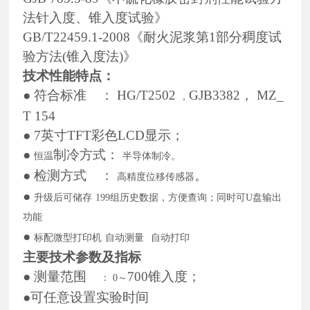
法针入度、锥入度试验》
GB/T22459.1-2008《耐火泥浆第1部分稠度试
验方法(锥入度法)》
技术性能特点：
●
符合标准
：
HG/T2502
GJB3382
，
MZ_
，
T 154
●
7英寸TFT彩色LCD显示；
●
制冷方式：
恒温
半导体制冷。
●
检测方式
：
。
高精度位移传感器
●
升级后可储存
199组历史数据，方便查询；同时可U盘输出
功能
●
标配微型打印机
自动测量
自动打印
主要技术参数及指标
●
测量范围
700
锥入度；
：
0～
●可任意设置实验时间