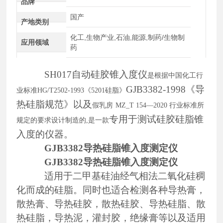
品牌
国产
产地类别
化工,生物产业,石油,能源,制药/生物制
应用领域
药
SH017自动硅胶锥入度仪
是根据中国化工行
GJB3382-1998《导
业标准
HG/T2502-1993《5201硅脂》
热硅脂规范
》
以及
假乳房
MZ_T 154—2020 行业标准所
专用于测试硅胶硅脂锥
规定的要求设计制造的,是一款
入度的仪器。
GJB3382导热硅脂锥入度测定仪
GJB3382导热硅脂锥入度测定仪
适用于二甲基硅油经气相法二氧化硅稠
化而成的硅脂。同时也适合检测各种导热膏，
散热膏、导热硅胶，散热硅胶、导热硅脂、散
热硅脂，导热泥，灌封胶，绝缘膏等
以及
适用