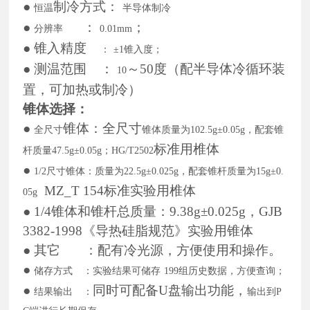
●
制冷方式：
恒温
半导体制冷
●
：
；
分辨率
0.01
mm
●
锥入精度
：
±1锥入度；
●
测温范围
：
～
5
0度（配
半导体
冷循环装
10
置，可加热或制冷）
锥体
选择
：
●
锥体：
全尺寸
全尺寸
锥体质量为
102.5g±0.05g，配套锥
标准用椎体
杆质量47.5g±0.05g；HG/T2502
●
1/2尺寸锥体：
质量为
22.5g±0.025g，配套锥杆质量为15g±0.
MZ_T 154
标准实验用椎体
05g
●
1/4锥体和锥杆总质量：9.38g±0.025g，
GJB
3382-1998《导热硅脂规范
》
实验用锥体
●
其它
：配有冷光源，方便使用和操作。
●
储存方式
：实验结果
可储存
199组历史数据，方便查询；
●
同时可
配备
U盘输出功能
，
结果输出
：
输出到
P