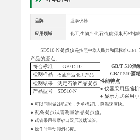
品牌
盛泰仪器
应用领域
化工,生物产业,石油,能源,制药/生物
SD510
-N
凝点仪
是按照中华人民共和国标准
GB/T
产品的凝点。
GB/T 51
符合标准
GB/T510
GB/T 510
检测样品
石油产品
化工产品
性能特点
检测结果
测定石油产品
凝点
●
仪器采用压缩机
产品型号
SD510-N
●
显示方式采用小
●
可以同时做
2组试验，为单槽2孔，降温速度快。
●
配备凝点试管测量油品凝点值。
●
试管采用带磨砂口双层玻璃试管。
●
操作时手动倾斜
45度。