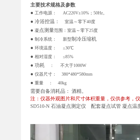
主要技术规格及参数
●
工作电源：
AC220V±10%；50Hz。
●
冷浴
控温
：
室温～零下
40度
●
点
测量
凝
范围：室温～零下
25度
●
制
冷压缩机
制冷系统：
新型
●
环境温度：
≤30℃
●
相对湿度：
≤85%
●
功耗
：
不大于1000W
●
仪器尺寸：
380*480*580mm
●
重量
：
40kg
需要自备消耗品：
酒精。
注：仪器外观图片和尺寸体积重量，仅供参考，
SD510-N 石油凝点测定仪 配套凝点试管 凝点温度计