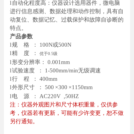
l
自动化程度高：仪器设计选用器件，微电脑
进行信息感测、数据处理和动作控制，具有自
动复位、数据记忆、过载保护和故障自诊断的
特点。
产品参数
l
规
格
：
100N或500N
l
精
度
：
优于
0.5级
l
形变分辨率：
0.001mm
l
试验速度
：
1-500mm/min无级调速
l
行
程
：
400mm
l
外形尺寸
：
500
×300
×1150mm
l
电
源
：
AC220V ,50HZ
注：仪器外观图片和尺寸体积重量，仅供参
考，仪器若有更新，可能有少许变更，恕不做
另行通知。