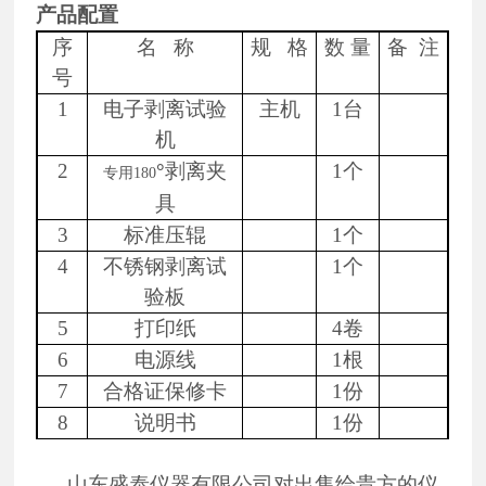
产品配置
序
名
称
规
格
数
量
备
注
号
1
电子剥离试验
主机
1
台
机
2
°
剥离夹
1个
专用
180
具
3
标准压辊
1个
4
不锈钢剥离试
1个
验板
5
打印纸
4卷
6
电源线
1根
7
合格证保修卡
1
份
8
说明书
1份
山东盛泰仪器有限公司对出售给贵方的仪