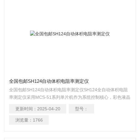
全国包邮SH124自动体积电阻率测定仪
全国包邮SH124自动体积电阻率测定仪SH124全自动体积电阻
率测定仪采用MCS-51系列单片机作为系统控制核心，彩色液晶
显示,中文人机对话,向导式操作,测定过程全部自动化(自动换
更新时间：
2025-04-20
型号：
杯，自动变挡),并且滚动储存200个试验数据;并结合现代新的工
艺方法研制而成。
浏览量：
1766