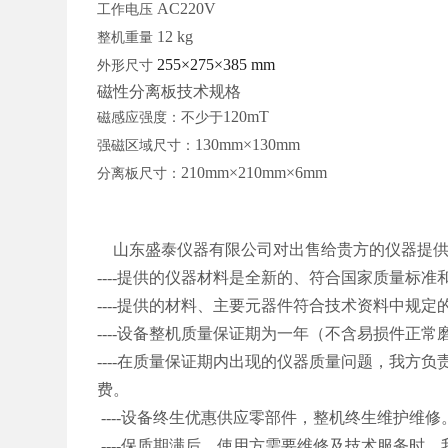
AC220V
工作电压
12 kg
整机重量
255×275×385 mm
外形尺寸
磁性分离板技术规格
120mT
磁感应强度：不少于
130mm×130mm
强磁区域尺寸：
210mm×210mm×6mm
分离板尺寸：
山东盛泰仪器有限公司对出售给贵方的仪器提
----提供的仪器材料是全新的、符合国家质量标
----提供的材料、主要元器件符合技术资料中规定
----设备整机质量保证期为一年（不含易损件正常
----在质量保证期内出现的仪器质量问题，我方
费。
----设备终生优惠供应零部件，整机终生维护维修
----保质期满后，使用方需要维修及技术服务时