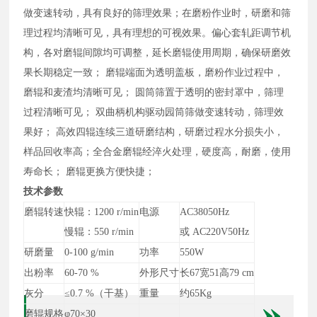
做变速转动，具有良好的筛理效果；在磨粉作业时，研磨和筛
理过程均清晰可见，具有理想的可视效果。
偏心套轧距调节机
构，各对磨辊间隙均可调整，延长磨辊使用周期，确保研磨效
果长期稳定一致； 磨辊端面为透明盖板，磨粉作业过程中，
磨辊和麦渣均清晰可见； 圆筒筛置于透明的密封罩中，筛理
过程清晰可见； 双曲柄机构驱动园筒筛做变速转动，筛理效
果好； 高效四辊连续三道研磨结构，研磨过程水分损失小，
样品回收率高；全合金磨辊经淬火处理，硬度高，耐磨，使用
寿命长； 磨辊更换方便快捷；
技术参数
磨辊转速
快辊：1200 r/min
电源
AC38050Hz
慢辊：550 r/min
或 AC220V50Hz
研磨量
0-100 g/min
功率
550W
出粉率
60-70 %
外形尺寸
长67宽51高79 cm
灰分
≤0.7 %（干基）
重量
约65Kg
磨辊规格
φ70×30