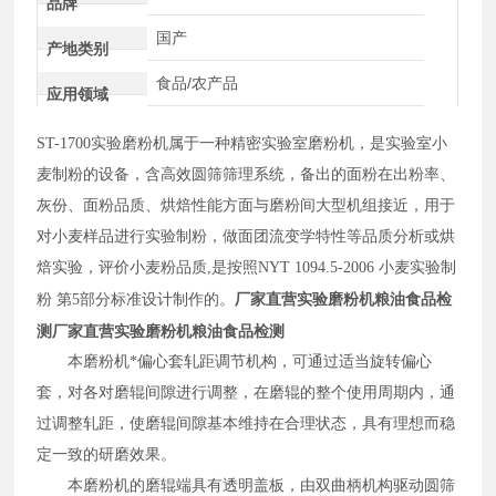
品牌
国产
产地类别
食品/农产品
应用领域
ST-1700
实验磨粉机属于一种精密实验室磨粉机，是实验室小
麦制粉的设备，含高效圆筛筛理系统，备出的面粉在出粉率、
灰份、面粉品质、烘焙性能方面与磨粉间大型机组接近，用于
对小麦样品进行实验制粉，做面团流变学特性等品质分析或烘
焙实验，评价小麦粉品质
,是按照
NYT 1094.5-2006 小麦实验制
厂家直营实验磨粉机粮油食品检
粉 第5部分标准设计制作的。
测
厂家直营实验磨粉机粮油食品检测
本磨粉机*偏心套轧距调节机构，可通过适当旋转偏心
套，对各对磨辊间隙进行调整，在磨辊的整个使用周期内，通
过调整轧距，使磨辊间隙基本维持在合理状态，具有理想而稳
定一致的研磨效果。
本磨粉机的磨辊端具有透明盖板，由双曲柄机构驱动圆筛