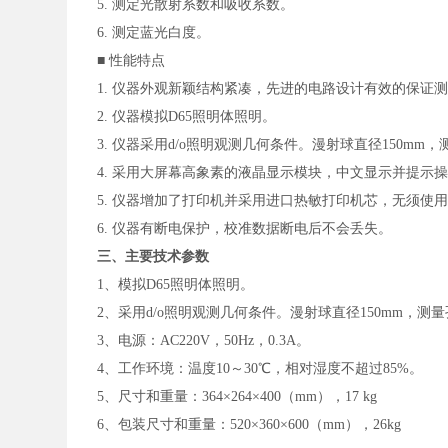
5. 测定光散射系数和吸收系数。
6.
测定蓝光白度
。
■ 性能特点
1. 仪器外观新颖结构紧凑，先进的电路设计有效的保证
2. 仪器模拟D65照明体照明。
3. 仪器采用d/o照明观测几何条件。漫射球直径150mm
4. 采用大屏幕高象素的液晶显示模块，中文显示并提
5. 仪器增加了打印机并采用进口热敏打印机芯，无须使
6. 仪器有断电保护，校准数据断电后不会丢失。
三、主要技术参数
1、模拟D65照明体照明。
2、采用d/o照明观测几何条件。漫射球直径150mm，
3
、电源：AC220V，50Hz，0.3A。
4
、工作环境：温度10～30
℃
，相对湿度不超过85%。
5
、尺寸和重量：364×264×400（mm），17 kg
6
、包装尺寸和重量：520×360×600（mm），26kg