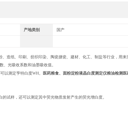
产地类别
国产
淀粉、造纸、印刷、纺织印染、陶瓷搪瓷、建材、化工、制盐等行业，用来
数、光吸收系数和油墨吸收值。
医药粮食、面粉淀粉液晶白度测定仪粮油检测
医
可以测定亨特白度WH。
白度)，对荧光增白的试样，还可以测定其中荧光物质发射产生的荧光增白度。