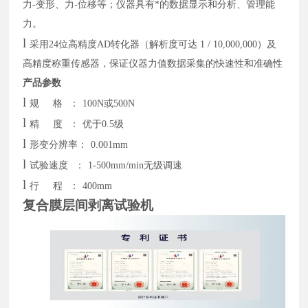
力-变形、力-位移等；仪器具有*的数据显示和分析、管理能
力。
l
采用
24位高精度AD转化器（解析度可达 1 / 10,000,000）及
高精度称重传感器，保证仪器力值数据采集的快速性和准确性
产品参数
l
规
格
：
100N或500N
l
精
度
：
优于
0.5级
l
形变分辨率：
0.001mm
l
试验速度
：
1-500mm/min无级调速
l
行
程
：
400mm
复合膜层间剥离试验机