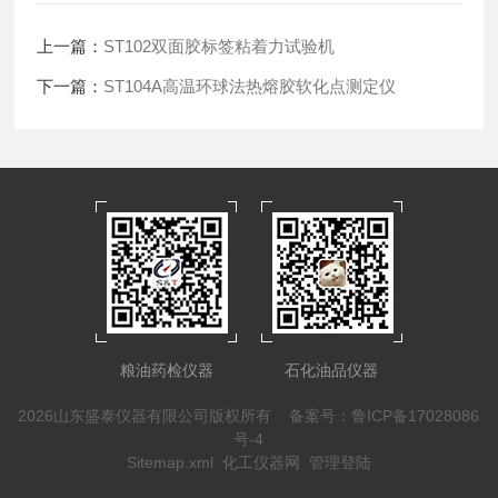
上一篇：
ST102双面胶标签粘着力试验机
下一篇：
ST104A高温环球法热熔胶软化点测定仪
粮油药检仪器
石化油品仪器
2026山东盛泰仪器有限公司版权所有
备案号：鲁ICP备17028086
号-4
Sitemap.xml
化工仪器网
管理登陆