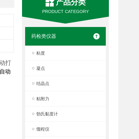
产品分类
PRODUCT CATEGORY
药检类仪器
粘度
自动打
凝点
自动
结晶点
粘附力
勃氏黏度计
馏程仪