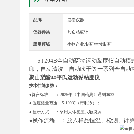
品牌
盛泰仪器
仪器种类
其它粘度计
应用领域
生物产业,制药/生物制药
ST204B全自动药物运动黏度仪自
印，自动清洗，自动吹干等一系列全自动
聚山梨酯40平氏运动黏粘度仪
技术性能参数：
●符合标准
：
202
5
年《中国药典》通则
0633
● 温度测量范围：5-100℃（带制冷）；
● 显示方式
：采用人体感应式触摸屏
●操作流程
：放入样品恒温、检测、计