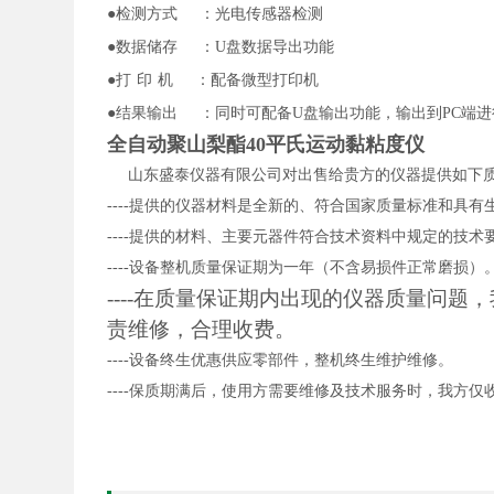
●检测方式
：光电传感器检测
●数据储存
：
U盘数据导出功能
●打
印
机
：配备微型打印机
●
结果输出
：同时可配备
U盘输出功能，输出到PC端
全自动聚山梨酯40平氏运动黏粘度仪
山东盛泰仪器有限公司对出售给贵方的仪器提供如下
----提供的仪器材料是全新的、符合国家质量标准和具
----提供的材料、主要元器件符合技术资料中规定的技术
----设备整机质量保证期为一年（不含易损件正常磨损）
----在质量保证期内出现的仪器质量问
责维修，合理收费。
----设备终生优惠供应零部件，整机终生维护维修。
----保质期满后，使用方需要维修及技术服务时，我方仅