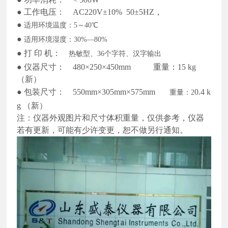
●
工作电压：
AC220V±10% 50±5HZ，
●
适用环境温度：
5～40℃
●
适用环境湿度：
30%—80%
●
打
印
机：
热敏型、
36个字符、汉字输出
●
仪器
尺寸：
48
0
×25
0
×45
0mm
重量：
15 kg
（新）
●
包装尺寸：
5
50
mm×
305
mm×
575
mm
0.4 k
重量：
2
g
（新）
注：仪器外观图片和尺寸体积重量，仅供参考，仪器
若有更新，可能有少许变更，恕不做另行通知。