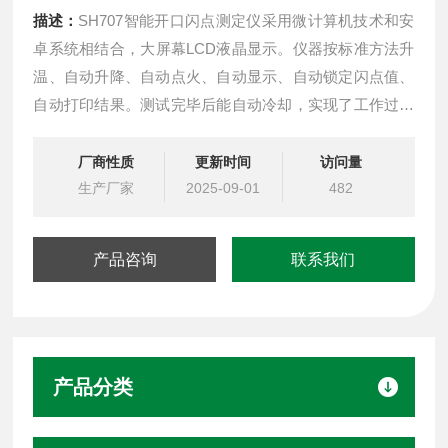
描述：
SH707智能开口闪点测定仪采用微计算机技术和安
卓系统相结合，大屏幕LCD液晶显示。仪器按标准方法升
温、自动升降、自动点火、自动显示、自动锁定闪点值、
自动打印结果。测试完毕后能自动冷却，实现了工作过程
全自动化。广泛用于电力、石油、化工、商检、科研等部
门。符合GB267-1988;GB3536-2008;ASTM D92标准。
厂商性质
更新时间
访问量
ASTM D92智能开口闪点测定仪
生产厂家
2025-09-01
482
产品咨询
联系我们
产品分类