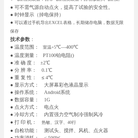
●
可不需气源自动点火，提高了试验的安全性。
●
时钟显示（掉电保持）
●
可以通过手机导出
EXCEL表格，长期储存电脑，数据无限
保存
技术参数
：
●
温度范围：
℃—
40
0℃
室温
+5
●
温度测量：
PT100铂电阻()
●
准
确
度：
±2℃
●
分
辨
率：
0.1℃
●
重
复
性：
≤
4
℃
●
显示方式：
大屏幕彩色液晶显示
●
操作系统：
Android系统
●
数据容量：
1G
●
点火方式：
电点火
●
冷却方式：
内置强力空气制冷强制风冷
●
打
印
机：
热敏、汉字、
40行
●
自检功能：
测试头、
搅拌
、风机、点火器
●
功率消耗：
<
50
0W