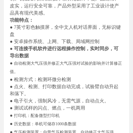
皮实，运行安全可靠，产品外型采用了工业设计使产
品具有现代美感。
功能特点：
●
7英寸
彩色触摸屏
，
全中文人机对话界面，无标识键
盘
●
安卓操作系统、上网、下载、局域网控制
●
可连接手机软件进行远程操作控制，实时同步，可
导出数据
●
自动检测大气压强并修正大气压强
对试验的影响并计算修正
值。
●
检测方式：检测环微分检测
●
点火、检测、打印数据自动完成，试验臂自动升起
和落下。
●
电子引火，强制风冷，无需气源，自动点火。
●
测试试样的闪点、燃点，一机两用
●
打印机：配备微型打印机
●
历史数据：单机可储存
1000条数据
●
气压检测装置：自带气压检测装置，自动修正大气压强。