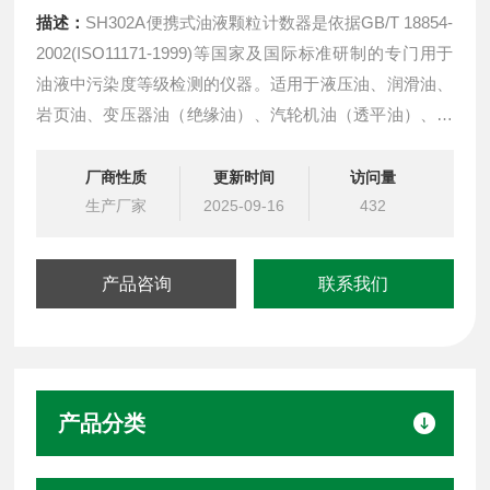
描述：
SH302A便携式油液颗粒计数器是依据GB/T 18854-
2002(ISO11171-1999)等国家及国际标准研制的专门用于
油液中污染度等级检测的仪器。适用于液压油、润滑油、
岩页油、变压器油（绝缘油）、汽轮机油（透平油）、齿
轮油、发动机油、航空煤油、水基液压油、磷酸酯油等油
液进行现场、实验室的污染度检测ISO11171便携式油液颗
厂商性质
更新时间
访问量
粒计数器
生产厂家
2025-09-16
432
产品咨询
联系我们
产品分类