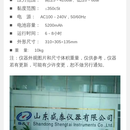
高压
－
、低压
－
■ 黏度范围：
350cSt
≤
■ 电
源：
AC100
240V
50/60Hz
－
，
■ 电池容量：
5200mAh
■ 运行时间：
6
8
－
小时
■ 外形尺寸：
310
305
135mm
×
×
■
: 10kg
重
量
注：仪器外观图片和尺寸体积重量，仅供参考，仪器
若有更新，可能有少许变更，恕不做另行通知。