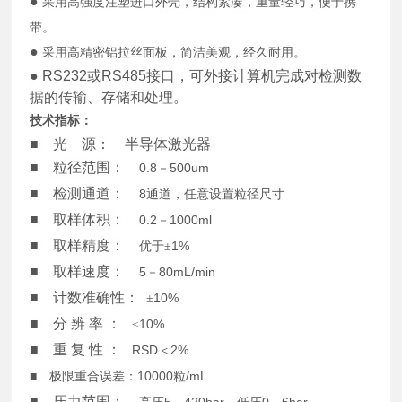
●
采用高强度注塑进口外壳，结构紧凑，重量轻巧，便于携
带。
●
采用高精密铝拉丝面板，简洁美观，经久耐用。
●
RS232
或
RS485
接口，可外接计算机完成对检测数
据的传输、存储和处理。
技术指标：
■ 光
源：
半导体激光器
■ 粒径范围：
0.8
500um
－
■ 检测通道：
8
通道，任意设置粒径尺寸
■ 取样体积：
0.2
1000ml
－
■ 取样精度：
1%
优于
±
■ 取样速度：
5
80mL/min
－
■ 计数准确性：
10%
±
■ 分
辨
率
：
10%
≤
■ 重
复
性
：
RSD
2%
＜
10000
/mL
■ 极限重合误差：
粒
■ 压力范围：
5
420bar
0
6bar