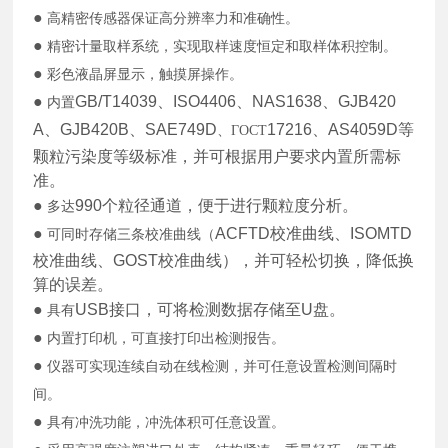
●
高精密传感器保证高分辨率力和准确性。
●
精密计量取样系统，实现取样速度恒定和取样体积控制。
●
彩色液晶屏显示，触摸屏操作。
●
GB/T14039
、
ISO4406
、
NAS1638
、
GJB420
内置
A
、
GJB420B
、
SAE749D
17216
、
AS4059D
等
、
ГОСТ
颗粒污染度等级标准，并可根据用户要求内置所需标
准。
●
990
个粒径通道，便于进行颗粒度分析。
多达
●
ACFTD
校准曲线、
ISOMTD
可同时存储三条校准曲线（
校准曲线、
GOST
校准曲线），并可轻松切换，降低换
算的误差。
●
USB
接口，可将检测数据存储至
U
盘。
具有
●
内置打印机，可直接打印出检测报告。
●
仪器可实现连续自动在线检测，并可任意设置检测间隔时
间。
●
具有冲洗功能，冲洗体积可任意设置。