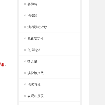
赛博特
捣脂器
油污颗粒计数
氧化安定性
低温转矩
盐含量
知
。
溴价溴指数
泡沫特性
表观粘度仪