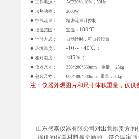
●
工作电源：
AC220V±10%，50Hz；
●
加热功率：
2000W；
●
空气流量：
精密流量计控制
●
100
℃
控温范围：
室温～
●
计时方式：
自动计时，可自行设置
●
-10～+40℃；
环境温度：
●
≤85%；
相对湿度：
●
仪器尺寸：
350
*
280
*
360mm
重量
：
25kg
●
包装尺寸：
600*480*580mm 重量：31kg
注：仪器外观图片和尺寸体积重量，仅供
山东盛泰仪器有限公司对出售给贵方的
----提供的仪器材料是全新的、符合国