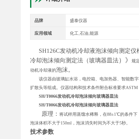
品牌
盛泰仪器
应用领域
化工,石油,能源
SH126C发动机冷却液泡沫倾向测定
）
》
冷却泡沫倾向测定法（玻璃器皿法
规
泡沫
。
动机冷却液的
该仪器由玻璃缸水浴，电控箱、电加热器、智能数字
扩散头等组成。仪器结构和技术条件附合标准要求
ASTM 
SH/T0066发动机冷却泡沫倾向玻璃器皿法
SH/T0066发动机冷却泡沫倾向玻璃器皿法
原理：
将试样用蒸馏水稀释，在
88±1℃的条
泡沫体积不大于150ml，泡沫消失时间为不大于5秒。
技术参数