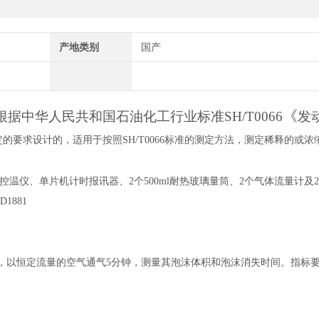
产地类别
国产
《
仪根据中华人民共和国石油化工行业标准
SH/T0066
发
定的要求设计的，适用于按照
SH/T0066标准的测定方法，测定稀释的或浓
控温仪、单片机计时报讯器、
2个500ml耐热玻璃量筒、2个气体流量计及
D1881
件下，以恒定流量的空气通气5分钟，测量其泡沫体积和泡沫消失时间。指标