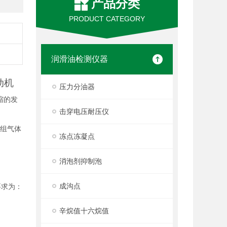
产品分类
PRODUCT CATEGORY
润滑油检测仪器
动机
压力分油器
缩的发
击穿电压耐压仪
2组气体
冻点冻凝点
消泡剂抑制泡
成沟点
要求为：
辛烷值十六烷值