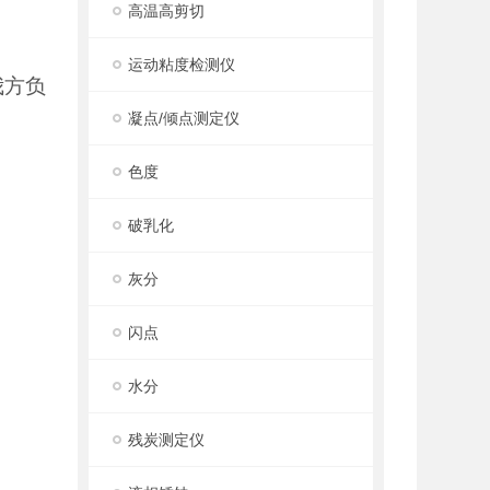
高温高剪切
运动粘度检测仪
我方负
凝点/倾点测定仪
色度
破乳化
灰分
闪点
水分
残炭测定仪