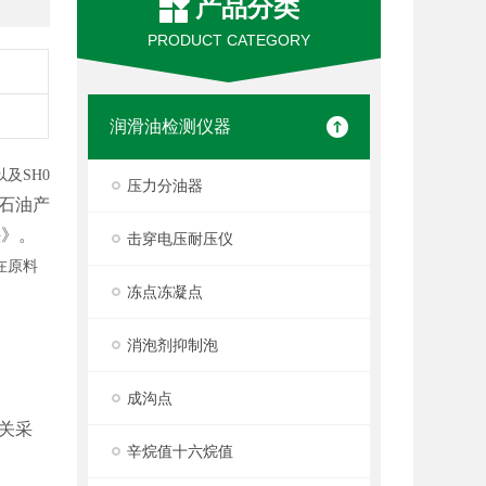
产品分类
PRODUCT CATEGORY
润滑油检测仪器
以及
SH0
压力分油器
石油产
》。
法
击穿电压耐压仪
在原料
冻点冻凝点
消泡剂抑制泡
成沟点
关采
辛烷值十六烷值
。