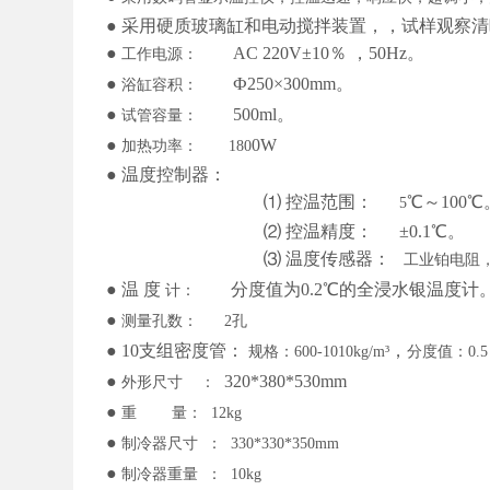
●
采用硬质玻璃缸和电动搅拌装置，，试样观察清
●
AC 220V±10％ ，50Hz。
工作电源：
●
Ф250×300mm。
浴缸容积：
●
500ml。
试管容量：
●
0W
加热功率：
180
●
温度控制器：
⑴ 控温范围：
℃～100
5
⑵ 控温精度：
±0.
1
℃。
⑶ 温度传感器：
工业铂电阻
●
温
度
分度值为0.2℃的全浸水银温度计
计：
●
测量孔数：
2孔
●
10支组密度管：
，
规格：
600-1010kg/m³
分度值：
0.5
●
320*380*530
mm
外形尺寸
：
●
重
量：
12kg
●
制冷器尺寸
：
330*330*350mm
●
制冷器重量
：
10kg