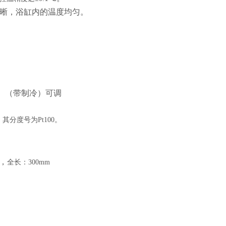
晰，浴缸内的温度均匀。
℃。（带制冷）可调
，其分度号为
Pt100。
。
，
全长：
300mm