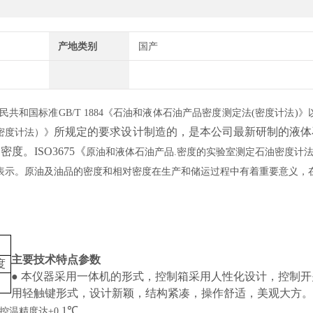
产地类别
国产
民共和国标准
GB/T 1884《石油和液体石油产品密度测定法(密度计法)》
所规定的要求设计制造的，是本公司最新研制的液体
密度计法）》
的密度。
ISO3675《
原油和液体石油产品
.密度的实验室测定石油密度计
米表示。原油及油品的密度和相对密度在生产和储运过程中有着重要意义，
主要技术特点
参数
度
●
本仪器采用一体机的形式，控制箱采用人性化设计，控制开
用轻触键形式，设计新颖，结构紧凑，操作舒适，美观大方
1
℃。
控温精度达
±0.