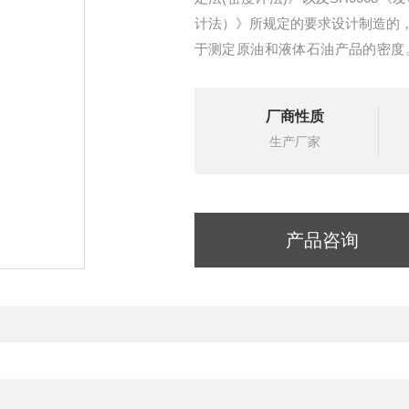
计法）》所规定的要求设计制造的
于测定原油和液体石油产品的密度。
石油密度计
SH0068发动机冷却液及其浓缩液密
厂商性质
生产厂家
产品咨询