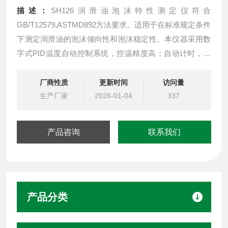
描述：
SH126润滑油泡沫特性测定仪符合
GB/T12579,ASTMD892方法要求。适用于在标准规定条件
下测定润滑油的泡沫倾向性和泡沫稳定性。本仪器采用数
字式PID温度自动控制系统，控温精度高；自动计时，供
气，试验操作简单，实用。
适用于测定抗燃油、润滑油、齿轮油、液压油等油品生成
厂商性质
更新时间
访问量
泡沫的倾向和稳定程度。自动控温、自动定时、空气源及
生产厂家
2026-01-04
337
气体流量集中控制，设计合理，美观。
ASTMD892润滑油泡沫特性测定仪
产品咨询
联系我们
产品分类