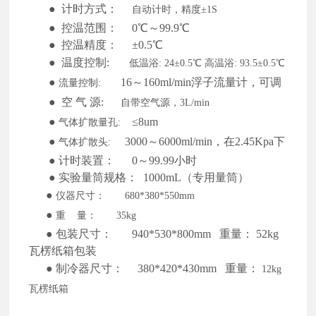
●
计时方式：
自动计时，精度
±1S
●
控温范围：
0℃～99.9℃
●
控温精度：
±0.5℃
●
温度控制:
低温浴
: 24±0.5℃ 高温浴: 93.5±0.5℃
●
16～160ml/min浮子流量计，可调
流量控制
:
●
空 气 源:
自带空气源，
3L/min
●
≤8um
气体扩散量孔
:
●
3000～6000ml/min，在2.45Kpa下
气体扩散头
:
●
计时装置：
0～99.99小时
●
实验量筒规格：
1000mL（专用量筒）
●
仪器尺寸：
680*380*550mm
●
重
量：
35kg
●
包装尺寸：
940*530*800mm 重量： 52kg
瓦楞纸箱包装
●
制冷器尺寸：
380*420*430mm 重量
：
12kg
瓦楞纸箱