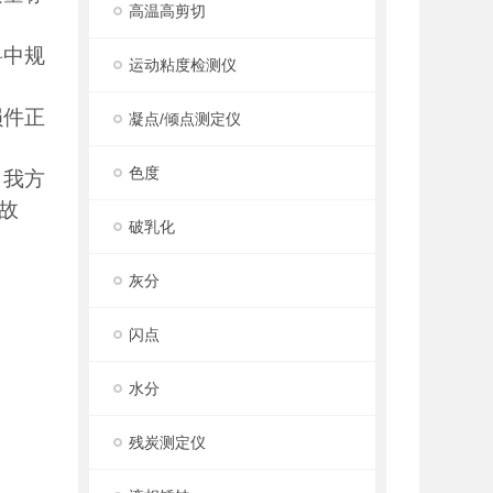
高温高剪切
料中规
运动粘度检测仪
损件正
凝点/倾点测定仪
色度
，我方
故
破乳化
灰分
闪点
水分
残炭测定仪