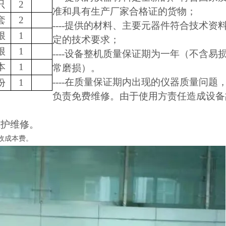
只
2
准和具有生产厂家合格证的货物；
套
2
----提供的材料、主要元器件符合技术资
根
1
定的技术要求；
根
1
----设备整机质量保证期为一年（不含易
本
1
常磨损）。
----在质量保证期内出现的仪器质量问题
份
1
负责免费维修。由于使用方责任造成设备
维护维修。
仅收成本费。