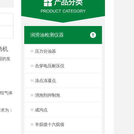
产品分类
PRODUCT CATEGORY
润滑油检测仪器
动机
压力分油器
缩的发
击穿电压耐压仪
冻点冻凝点
2组气体
消泡剂抑制泡
成沟点
要求为：
辛烷值十六烷值