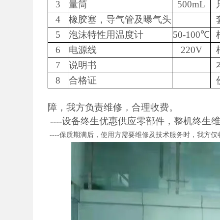
3
量筒
500mL
4
橡胶塞，导气管及曝气头
5
泡沫特性用温度计
50-100℃
6
电源线
220V
7
说明书
8
合格证
障，我方负责维修，合理收费。
----设备终生优惠供应零部件，整机终生
----保质期满后，使用方需要维修及技术服务时，我方