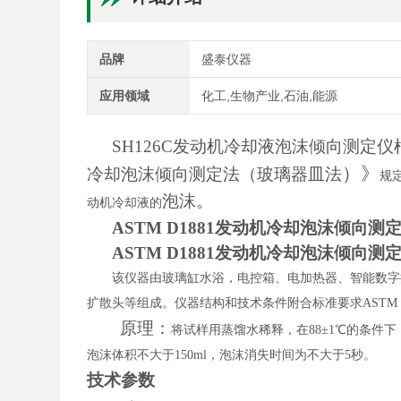
品牌
盛泰仪器
应用领域
化工,生物产业,石油,能源
SH126C发动机冷却液泡沫倾向测定
）
》
冷却泡沫倾向测定法（玻璃器皿法
规
泡沫
。
动机冷却液的
ASTM D1881发动机冷却泡沫倾向测
ASTM D1881发动机冷却泡沫倾向测
该仪器由玻璃缸水浴，电控箱、电加热器、智能数字
扩散头等组成。仪器结构和技术条件附合标准要求
ASTM 
原理：
将试样用蒸馏水稀释，在
88±1℃的条
泡沫体积不大于150ml，泡沫消失时间为不大于5秒。
技术参数