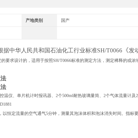
产地类别
国产
《
仪根据中华人民共和国石油化工行业标准
SH/T0066
发
定的要求设计的，适用于按照
SH/T0066标准的测定方法，测定稀释的或浓
定法
定法
控温仪、单片机计时报讯器、
2个500ml耐热玻璃量筒、2个气体流量计及
D1881
件下，以恒定流量的空气通气5分钟，测量其泡沫体积和泡沫消失时间。指标