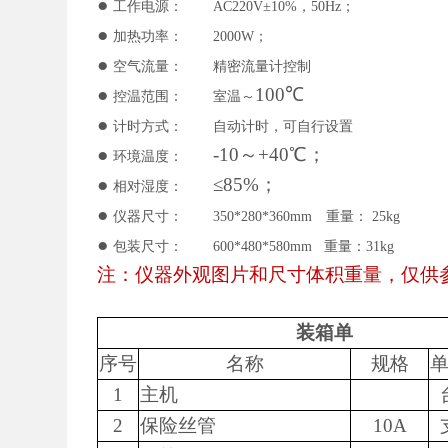
●
工作电源：
AC220V±10%，50Hz；
●
加热功率：
2000W；
●
空气流量：
精密流量计控制
●
100
℃
控温范围：
室温～
●
计时方式：
自动计时，可自行设置
●
-10～+40℃；
环境温度：
●
≤85%；
相对湿度：
●
仪器尺寸：
350
*
280
*
360mm
重量
：
25kg
●
包装尺寸：
600*480*580mm 重量：31kg
注：仪器外观图片和尺寸体积重量，仅供
装箱单
序号
名称
规格
1
主机
2
保险丝管
10A