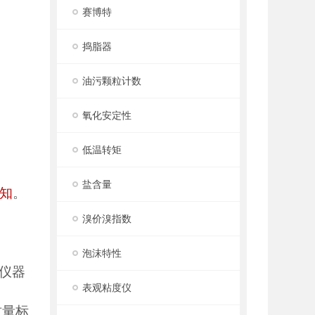
赛博特
捣脂器
油污颗粒计数
氧化安定性
低温转矩
盐含量
知
。
溴价溴指数
泡沫特性
仪器
表观粘度仪
质量标