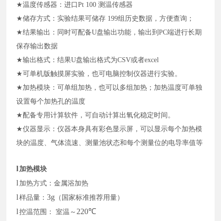
★
温度传感器：进口
Pt 100
测温传感器
★
储存方式：实验结果可储存
199
组历史数据，方便查询；
★
结果输出：同时可配备
U
盘输出功能，输出到
PC
端进行长期
保存输出数据
★
输出格式：结果
U
盘输出格式为
CSV
或者
excel
★
可单机版触摸屏实验，也可电脑控制仪器进行实验。
★
加热模块：可单组加热，也可以多组加热；加热温度可单独
设置每个加热孔的温度
★
配备专用计算软件，可自动计算出氧化稳定时间。
★
仪器显示：仪器本身具有彩色显示屏，可以显示每个加热模
块的温度、气体流速、测量池状态和每个测量位的电导率值等
l
加热模块
l
加热方式：金属浴加热
l
3g
样品量：
（国家标准推荐用量）
l
220℃
控温范围：
室温～