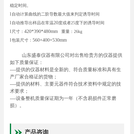
稳定时间。
l
自动计算曲线的二阶导数最大值来判定诱导时间
l
20
自动推导出样品在常温
度或者
25
度下的诱导时间
l
420*390*480mm
尺寸：
重量：
26kg
l
560×400×530mm
包装尺寸：
山东盛泰仪器有限公司
对出售给贵方的
仪器
提供
如下质量保
证：
----提供的
仪器
材料是全新的、符合质量标准和具有生
产厂家合格证的货物；
----提供的材料、主要元器件符合
技术资料中
规定的技
术要求；
----设备整机质量保证期为一年（不含易损件正常磨
损）。
产品咨询