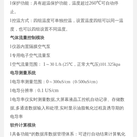
l
260℃
保护功能：具有超温保护功能，温度超过
可自动停
止。
l
控温方式：四组温度可单独控温，设置温度四组可以同一温
度，也可以四组设置不同温度。
气体流量控制模块
l
仪器内置隔膜空气泵
l
专用电子空气流量泵
l
1
空气流量范围：
～
30 L/h (25℃
，正常大气压
)101.325kpa
电导测量系统
l
0
电导率测量范围：
～
300uS/cm
（
0-500uS/cm
）
l
0.1 US/cm
电导分辨率：
l
,
电导率仪实时测量数据
大屏幕液晶工控机自动记录、存储数
据
,
多通道数据输入和处理
,
实时显示油脂氧化过程及诱导期的
电导率
软件计算模块
l
具备功能*的数据库数据管理体系：可进行自动结果计算氧化