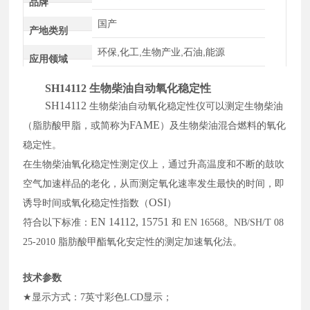
品牌
国产
产地类别
环保,化工,生物产业,石油,能源
应用领域
SH14112 生物柴油自动氧化稳定性
SH14112
生物柴油自动氧化稳定性仪
可以测定生物柴油
FAME
（脂肪酸甲脂，或简称为
）及生物柴油混合燃料的氧化
稳定性。
在生物柴油氧化稳定性测定仪上，通过升高温度和不断的鼓吹
空气加速样品的老化，从而测定氧化速率发生最快的时间，即
OSI
诱导时间或氧化稳定性指数（
）
EN 14112, 15751
符合以下标准：
和
EN 16568
。
NB/SH/T 08
25-2010
脂肪酸甲酯氧化安定性的测定加速氧化法。
技术参数
★
显示方式：
7
英寸彩色
LCD
显示；