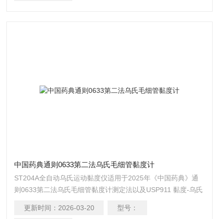
洗，自动吹干等一系列全自动功能，使用时只需一次注样点击
启动即可完成试验。 自动恒温式粘度测定仪
中国药典通则0633第二法乌氏毛细管黏度计
ST204A全自动乌氏运动黏度仪适用于2025年《中国药典》通
则0633第二法乌氏毛细管黏度计测定法以及USP911 黏度-乌氏
毛细管法 设计制造, 本法是采用相对法测量一定体积的液体在
更新时间：
2026-03-20
型号：
重力的作用下流经毛细管所需时间，以求得流体的运动黏度。