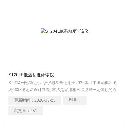
ST204E低温粘度计该仪
ST204E低温粘度计该仪器符合适用于2020年《中国药典》通
则0633测定法设计制造, 本法是采用相对法测量一定体积的液
体在重力的作用下流经毛细管所需时间，以求得流体的运动黏
更新时间：
2026-03-23
型号：
度。 可同时安放四支粘度及进行实验，采用彩色液晶大屏幕中
文显示，无标识按键， 温度测量采用精密铂电阻PT100，-50℃
浏览量：
251
～60℃任意设定，能够掉电存储毛细管的常数。