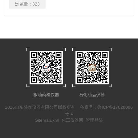
中国药典通则0633第二法乌氏毛细管黏度计
浏览量：
323
粮油药检仪器
石化油品仪器
2026山东盛泰仪器有限公司版权所有
备案号：鲁ICP备17028086
号-4
Sitemap.xml
化工仪器网
管理登陆