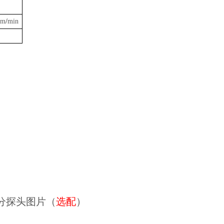
mm
/
min
分探头图片（
选配
）