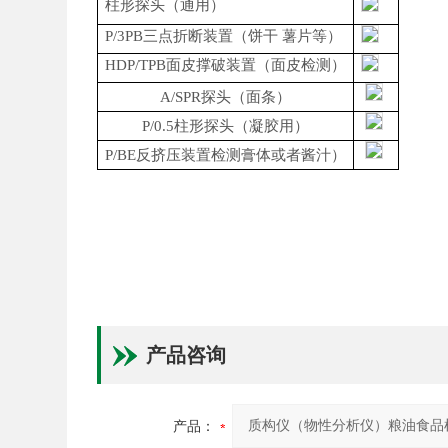
柱形探头（通用）
P/3PB
三点折断装置
（
饼干 薯片等
）
HDP/TPB
面皮撑破装置（面皮检测）
A/SPR
探头
（
面条
）
P/0.5
柱形探头
（
凝胶用
）
P/BE
反挤压装置
检测膏体或者酱汁）
产品咨询
产品：