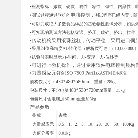
•
检测指标：嫩度、硬度、脆性、粘性、弹性、内聚性、
•
电脑控制
测试过程通过联机的
，测试程序已经内置，随
•
可以完成绝大多数食品样品的基础物性测试分析，如烘
•
可实现的测试方法包括穿透、挤压、破碎、挤出、拉伸
•传动机构采用滚珠丝杠，传动平稳；采用进口伺
•
24
采用
位高精度
AD
转化器（解析度可达
1 / 10,000,000
•
-
试验时实时显示力
时间、力
-
变形、力
-
位移等
•可进行上微机操作，通过专用软件电脑控制质构
•力量感应元
ISO 7500 Part1
符合
或
ASTM E4
标准
430*480*680mm
质构仪尺寸：
重量：
28kg
480*530*720mm
包装尺寸：不含电脑
重量：
35kg
50mm
包装尺寸含电脑加
重量加
3kg
产品参数
指标
参数
力量感应元
0.5
、
1
、
2
、
5
、
10
、
20
、
30
、
50
、
100Kg
力值分辨率
0.01kg