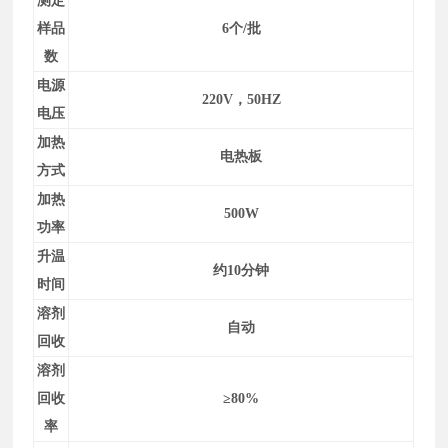
测定
样品
6个/批
数
电源
220V，50HZ
电压
加热
电热板
方式
加热
500W
功率
升温
约10分钟
时间
溶剂
自动
回收
溶剂
回收
≥80%
率