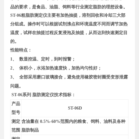
品的要求，是食品、油脂、饲料等行业测定脂肪的理想设备。
ST-06粗脂肪测定仪
主要有加热抽提，溶剂回收和冷却三大部
分组成。操作时可以根据试剂沸点和环境温度不同而调节加热
温度，试样在抽提过程反复浸泡及抽提，从而达到快速测定目
的。
性能特点：
1、
数显控温、定时，到时报警；
2、
体积小，水浴加热速度快，加热均匀性好；
变形泄露
3、
全部采用磨口玻璃接合，避免
使用橡胶密封圈受
问题。
ST-06系列
脂肪测定仪
技术指标：
产品
ST-06D
型号
测定
含油量在 0.5%-60%范围内的粮食、饲料、油料及各种
范围
脂肪制品