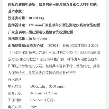
路板而腐蚀电路板，仪器的使用精度和寿命都会大打折扣的。
基本参数：
洗涤麦粉量：10.000.01g
厂家直供单头面筋测定仪粮油食品检测
搅拌器转速：120r/min
厂家直供单头面筋测定仪粮油食品检测
检测
洗涤液流量：50-54ml/min
面筋指数仪
(面筋离心机) （ST008）
是根据GB/T5506.2-2008
《小麦粉湿面筋测定方法》和SB/T10248-95《小麦粉湿面筋测
定方法-面筋指数法》规定研制生产的一种小麦粉湿面筋脱水
和面筋指数测定的仪器。整机具有运转平稳，性能稳定、操作
方便等特点，是同类进口仪器的理想替代产品。
技术规格
电机转速: 6000r/min 、3000 r/min
筛盒孔板: Φ 0.6mm×1.25mm
工作时间: 0.5～5min(可调）
电机功率: 25W