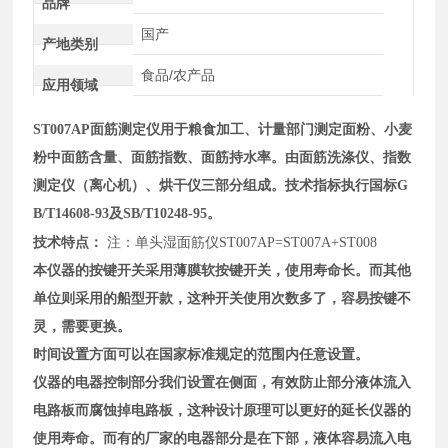
品牌
国产
产地类别
食品/农产品
应用领域
ST007A
P
面筋
测定
仪
用于粮食加工、计量部门测定面粉、小麦
粉中面筋含量、面筋指数、面筋持水率。由面筋洗涤仪、指数
测定仪
（离心机）
、烘干仪三部分组成。技术指标执行国标G
B/T14608-93及SB/T10248-95。
技术特点：
注：单头湿面筋仪ST007AP=ST007A+ST008
本仪器的按键开关采用薄膜软按键开关，使用寿命长。而其他
单位则采用的船型开款，这种开关使用次数多了，容易按键不
灵，需要更换。
时间设置方面可以在国家标准规定的范围内任意设置。
仪器的电器控制部分我们设置在侧面，有效防止部分液体流入
电路板而腐蚀掉电路板，这种设计原理可以更好的延长仪器的
使用寿命。而有的厂家的电器部分是在下部，液体容易流入电