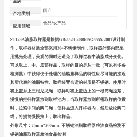
品牌
国产
产地类别
食品/农产品
应用领域
ST123
A
油脂取样器是根据GB/5524-2008/ISO5555:2001设计制
作，取样器材质全部采用304不锈钢制作，取样器外部内部采
用抛光处理，美观的同时还避免了取样过程中油脂成分变化。
可以取上、中、底部样品，取样的目的是从一批（可以有多各
检测批）中获得便于处理的油脂量样品的特性应尽可能的接近
其所代表的油脂特性。取样装置合适的材质是不锈钢。
使用时
将上盖系上三根尼龙绳，取样时将上盖边上的一根筒绳拉紧，
慢慢的把扦样器放到取样池内，当取样器放到所需取样的位置
时，拉紧中间的阀门绳，使样品进入扦样器内，然后放松阀门
绳，将提筒慢慢拉上，取出样品。
不锈钢油脂取样器粮油食品检测
不
外形尺寸：75mm*200mm
锈钢油脂取样器粮油食品检测