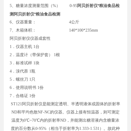
阿贝折射仪*粮油食品检
5、糖量浓度测量范围（%） 0-95
测
阿贝折射仪*粮油食品检测
6、仪器重量： 4公斤
7、木箱体积： 140*100*235mm
阿贝折射仪仪器成套性
1．仪器主机 1台
2．温度计（带保护套） 1根
3．标准试样 1块
4．溴代萘 1瓶
5．螺丝刀 1只
6．使用说明书 1份
7．合格证 1份
ST121
阿贝折射仪是能测定透明、半透明液体或固体的折射率
ND和平均色散NF-NC的仪器。仪器上接有恒温器，则可测定
温度为0℃~70℃内的折射率ND，并能测出糖溶液内含糖量浓
度的百分数从0-95%（相当于折射率为1.333-1.531）。故此种