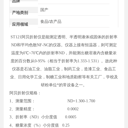
品牌
国产
产地类别
食品/农产品
应用领域
ST121
阿贝折射仪是能测定透明、半透明液体或固体的折射率
ND和平均色散NF-NC的仪器。仪器上接有恒温器，则可测定
温度为0℃~70℃内的折射率ND，并能测出糖溶液内含糖量浓
度的百分数从0-95%（相当于折射率为1.333-1.531）。故此种
仪器是石油工业、油脂工业，制药工业，造漆工业、食品工
业、日用化学工业，制糖工业和地质勘察等有关工厂，学校及
研粉单位*的常设备之一。
阿贝折射仪规格：
1、测量范围： ND=1.300-1.700
2、测量精度： 0.0002
3、折射率（ND）小分度值 0.0005
4、糖量浓度（%）小分度值
0.25