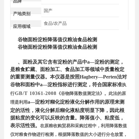
品牌
国产
产地类别
食品/农产品
应用领域
谷物面粉淀粉降落值仪粮油食品检测
谷物面粉淀粉降落值仪粮油食品检测
、面粉及其它含有淀粉的产品中a—淀粉的测定，
是粮食贮藏、面粉加工、食品加工等领域中质量检定
的重要测量仪器。本仪器是按照Hagbery—Perten法对
谷物和面粉中a—淀粉指标进行测定，符合国家标准
执
GB/T 10361-2008
行
《谷物降落数值测定法》。此法的原
a—淀粉对糊化淀粉液化分解作用的原理来测
理是利用
定的活性，液化分解后糊化液粘度明显下降，因此根
据粘度的变化可以反映的含量。降落值小、粘度低，
表示活性强。
在原粮收购贸易和采购过程中，利用降落数值
仪对粮食作物进行检测，根据降落数值的大小进行分仓放置，