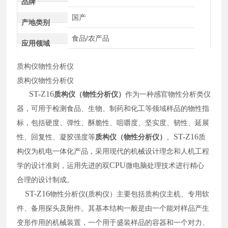
品牌
国产
产地类别
食品/农产品
应用领域
质构仪物性分析仪
质构仪物性分析仪
ST-Z16
质构仪（物性分析仪）
作为一种感官物性分析类仪
器，可用于检测食品、生物、制药和化工等领域样品的物性指
标，包括硬度、弹性、酥脆性、咀嚼度、坚实度、韧性、延展
ST-Z16
性、回复性、凝胶强度等
质构仪（物性分析仪）
。
质
构仪
为机电一体化产品，采用现代的机械设计理念和人机工
程
CPU
学的设计准则，运用先进的双
微电脑处理技术进行精心
合理的设计制成。
ST-Z16
(
物性分析仪
质构仪）主要包括
质构仪
主机、专用软
件、备用探头及附件。其基本结构一般是由一个能对样品产生
变形作用的机械装置，一个用于盛装样品的容器和一个对力、