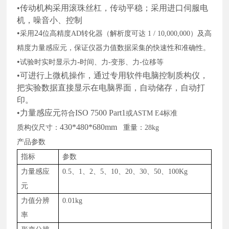
•传动机构采用滚珠丝杠，传动平稳；采用进口伺服电
机，噪音小、控制
•
24
采用
位高精度
AD
转化器（解析度可达
1 / 10,000,000
）及高
精度
力量感应元
，保证仪器力值数据采集的快速性和准确
性。
•
-
试验时实时显示力
时间、力
-
变形、力
-
位移等
•可进行上微机操作，通过专用软件电脑控制质构仪，
把实验数据直接显示在电脑界面，自动储存，自动打
印。
•力量感应元
ISO 7500 Part1
符合
或
ASTM E4
标准
430*480*680mm
质构仪尺寸：
重量：
28kg
产品参数
指标
参数
力量感应
0.5
、
1
、
2
、
5
、
10
、
20
、
30
、
50
、
100Kg
元
力值分辨
0.01kg
率