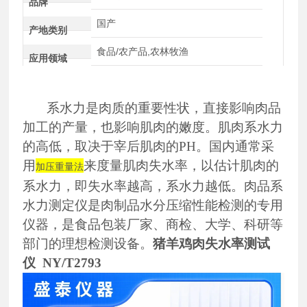
品牌
国产
产地类别
食品/农产品,农林牧渔
应用领域
系水力是肉质的重要性状，直接影响肉品
加工的产量，也影响肌肉的嫩度。肌肉系水力
的高低，取决于宰后肌肉的
PH
。国内通常采
用
来度量肌肉失水率，以估计肌肉的
加压重量法
系水力，即失水率越高，系水力越低。
肉品系
水力测定仪
是肉制品水分压缩性能检测的专用
仪器
，
是食品包装厂家、商检、大学、科研等
部门的理想检测设备。
猪羊鸡肉失水率测试
仪 NY/T2793