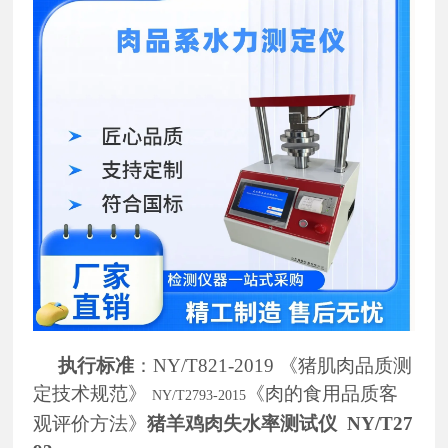
执行标准
：
NY/T821-20
19 《
猪肌肉品质测
定技术规范
》
《
肉的食用品质客
NY/T2793-2015
观评价方法
》
猪羊鸡肉失水率测试仪 NY/T27