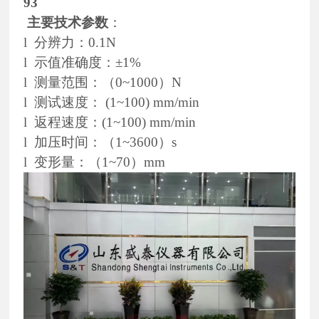
93
主要技术参数
：
l
分辨力：
0.1N
l
示值准确度：±
1%
l
测量范围：（
0~1000
）
N
l
测试速度：
(1~100) mm/min
l
返程速度：
(1~100) mm/min
l
加压时间：（
1~3600
）
s
l
变形量：（
1~70
）
mm