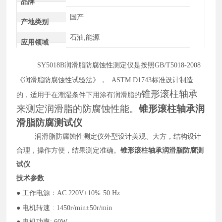
品牌
国产
产地类别
石油,能源
应用领域
SY5018B润滑脂防腐蚀性测定仪是按照GB/T5018-2008
《润滑脂防腐蚀性试验法》，
ASTM D1743标准设计制造
锥形滚柱轴承
的，适用于在潮湿条件下用涂有润滑脂的
来测定润滑脂的防腐蚀性能。
锥形滚柱轴承润
滑脂防腐测试仪
润滑脂防腐蚀性测定
仪
外型设计美观、大方，结构设计
合理，操作方便，结果测定准确。
锥形滚柱轴承润滑脂防腐测
试仪
技术参数
● 工作电源：AC 220V±10%
50 Hz
● 电机转速
: 1450r/min±50r/min
● 电机功率: 60W