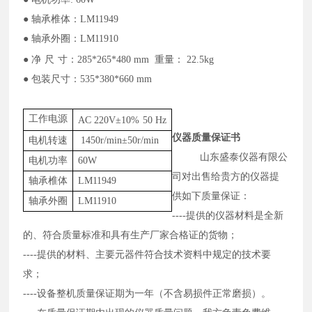
● 轴承椎体：LM11949
● 轴承外圈：LM11910
●
净
尺
寸：
285*265*480 mm 重量： 22.5kg
●
包装尺寸：
535*380*660 mm
工作电源
AC 220V±10%
50 Hz
仪器
质量保证书
电机转速
1450r/min±50r/min
山东盛泰仪器有限公
电机功率
60W
司
对出售给贵方的
仪器
提
轴承椎体
LM11949
供如下质量保证：
轴承外圈
LM11910
----提供的
仪器
材料是全新
的、符合质量标准和具有生产厂家合格证的货物；
----提供的材料、主要元器件符合
技术资料中
规定的技术要
求；
----设备整机质量保证期为一年（不含易损件正常磨损）。