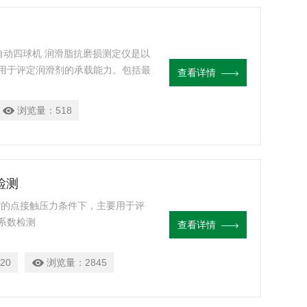
0全自动四球机 润滑脂抗磨损测定仪是以
用于评定润滑剂的承载能力。包括最
查看详情
 ZMZ 等三项指标，在实际应用中，
标。
浏览量：
518
检测
*的点接触压力条件下，主要用于评
系数检测
查看详情
20
浏览量：
2845