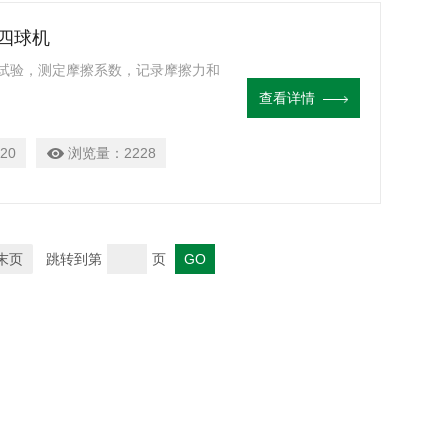
 四球机
试验，测定摩擦系数，记录摩擦力和
机
查看详情
20
浏览量：
2228
末页
跳转到第
页