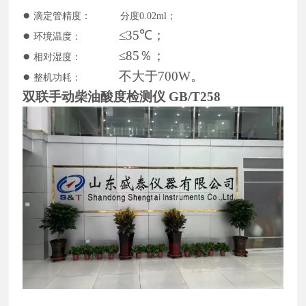
●
滴定管精度：
分度
0.02ml；
●
≤35℃；
环境温度：
●
≤85％；
相对湿度：
●
不大于
7
00W。
整机功耗：
双联手动柴油酸度检测仪 GB/T258