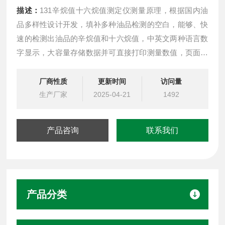
描述：
131辛烷值十六烷值测定仪测量原理，根据国内油
品多样性设计开发，填补多种油品检测的空白，能够、快
速的检测出油品的辛烷值和十六烷值，中英文两种语言数
字显示，大容量存储数据并可直接打印测量数值，页面设
计人性化操作简单，采用*外壳和芯片，传感器使用合金金
属全密封设计，源头货源131辛烷值十六烷值测定仪
厂商性质
更新时间
访问量
生产厂家
2025-04-21
1492
产品咨询
联系我们
产品分类