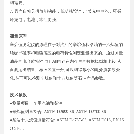
测需要。
7. 具有自动关机节能功能，低功耗设计，4节充电电池，可循
环充电，电池可靠性更强。
测量原理
辛烷值测定仪的原理在于对汽油的辛烷值和柴油的十六烷值的
绝缘导磁率和电磁感应的电荷特性测定测量出来的。通过测量
油品
的电介质特性,同已知的存在内存里的
数据模型
相比较,从
而测定出结果。
感应装置
十分
,可以测得微小的电介质参数变
化.从而可以检测辛烷值
和
十六烷值等石油产品参数。
技术参数
●
测量项目：
车用
汽油
和
柴油
●
辛烷值测量符合: ASTM D2699-86, ASTM D2700-86.
●
柴油十六烷值测量符合: ASTM D4737-03, ASTM D613, EN IS
O 5165。