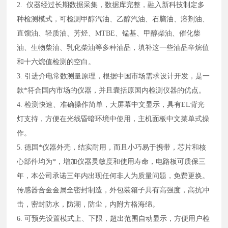
2. 仪器经过长期数据采集，数据库完整，融入新科技制定多
种检测模式，可检测甲醇汽油、乙醇汽油、石脑油、溶剂油、
直馏油、轻质油、芳烃、MTBE、锰基、甲醇柴油、催化柴
油、生物柴油、乳化柴油等多种油品，填补这一些油品辛烷值
和十六烷值检测的空白。
3. 引进介电常数测量原理，根据中国市场需求设计开发，是一
款*符合国内市场的仪器，并且囊括原国内检测仪器的优点。
4. 检测快速、准确操作简单，大屏幕中文显示，具有EL背光
灯支持，方便在光线昏暗环境中使用，主机面板中文菜单式操
作。
5. 德国*仪器外壳，结实耐用，而且小巧易于携带，芯片和核
心部件均为*，增加仪器灵敏度和使用寿命，电路板可质保三
年，本公司承诺三年内出现任何非人为质量问题，免费更换。
传感器合金金属全密封制造，外包装箱子
具有高强度，高抗冲
击，密封防水，防潮，防尘，内附方格海绵
。
6. 可预先设置模式上、下限，超出范围自动显示，方便用户检