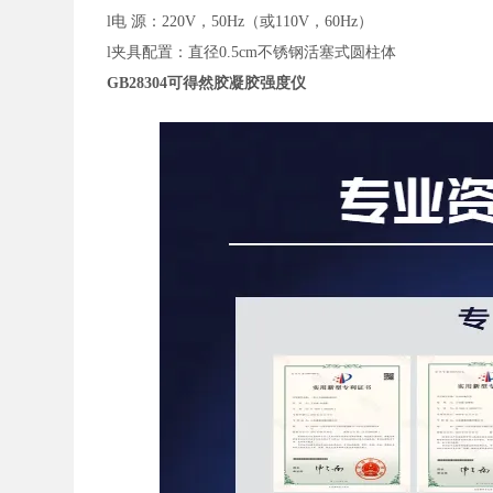
l
电
源：220V，50Hz（或110V，60Hz）
l
夹具配置：
直径
0.5cm不锈钢活塞式圆柱体
GB28304可得然胶凝胶强度仪