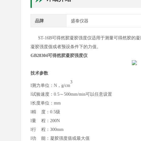
品牌
盛泰仪器
ST-16B可得然胶凝胶强度仪适用于测量可得然胶的
凝胶
强度值或者预设条件下的力值
。
GB28304可得然胶凝胶强度仪
技术参数
3
l
测力单位：
N
，
g/cm
l
试验速度：
0.5～500mm/min可以任意设置
l
长度单位：
mm
l
精
度：0.5级
l
量
程：200N
l
行
程：300mm
l
功
能：凝胶强度值或最大值