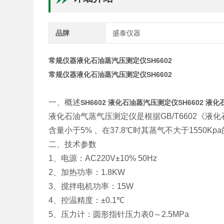
品牌
盛泰仪器
常规仪器液化石油蒸汽压测定仪SH6602
常规仪器液化石油蒸汽压测定仪SH6602
一、概述
SH6602 液化石油蒸汽压测定仪
SH6602 液
液化石油气蒸气压测定仪是根据
GB/T6602
《液化
含量小于
5%
、在
37.8
℃时其蒸气不大于
1550Kpa
二、技术参数
1
、电源：
AC220V±10% 50Hz
2
、加热功率：
1.8KW
3
、搅拌电机功率：
15W
4
、控温精度：
±0.1
℃
5
、压力计：圆形指针压力表
0
～
2.5MPa