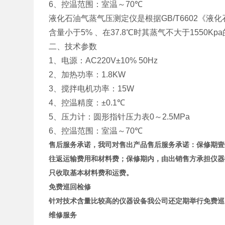
6
、控温范围：室温～
70
℃
液化石油气蒸气压测定仪是根据
GB/T6602
《液化
含量小于
5%
、在
37.8
℃时其蒸气不大于
1550Kpa
二、技术参数
1
、电源：
AC220V±10% 50Hz
2
、加热功率：
1.8KW
3
、搅拌电机功率：
15W
4
、控温精度：
±0.1
℃
5
、压力计：圆形指针压力表
0
～
2.5MPa
6
、控温范围：室温～
70
℃
售后服务承诺，
我司对售出产品售后服务承诺：保修期壹
往返运输费用和材料费；保修期内，由出
销售
方
承担仪器
只收取基本材料费和运费。
免费巡回检修
针对技术含量比较高的仪器设备我公司还定期举行免费巡
维修服务