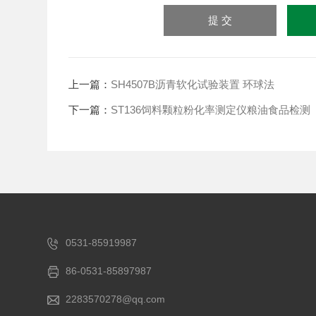
上一篇：
SH4507B沥青软化试验装置 环球法
下一篇：
ST136饲料颗粒粉化率测定仪粮油食品检测
0531-85919987
86-0531-85897987
2283570278@qq.com