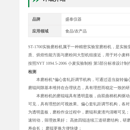
品牌
盛泰仪器
应用领域
食品/农产品
ST-1700
实验磨粉机属于一种精密实验室磨粉机，是实验
质、烘焙性能方面与磨粉间大型机组接近，用于对小麦样
按照
NYT 1094.5-2006 小麦实验制粉 第5部分
标准设计制
检测
本磨粉机*偏心套轧距调节机构，可通过适当旋转偏心
磨辊间隙基本维持在合理状态，具有理想而稳定一致的研
本磨粉机的磨辊端具有透明盖板，由双曲柄机构驱动圆
可见，具有理想的可视效果。
偏心套轧距调节机构，各对
为透明盖板，磨粉作业过程中，磨辊和麦渣均清晰可见；
速转动，筛理效果好； 高效四辊连续三道研磨结构，研
寿命长； 磨辊更换方便快捷；