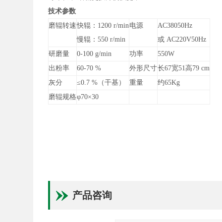
技术参数
磨辊转速
快辊：1200 r/min
电源
AC38050Hz
慢辊：550 r/min
或 AC220V50Hz
研磨量
0-100 g/min
功率
550W
出粉率
60-70 %
外形尺寸
长67宽51高79 cm
灰分
≤0.7 %（干基）
重量
约65Kg
磨辊规格
φ70×30
产品咨询