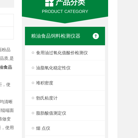
产品分类
PRODUCT CATEGORY
粮油食品饲料检测仪器
面粉品
食用油过氧化值酸价检测仪
品质
,是
油食品
油脂氧化稳定性仪
堆积密度
距，使
勃氏粘度计
均清晰
磨辊端面
脂肪酸值测定仪
筛做变
磨，使用
烟 点仪