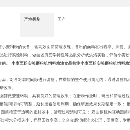
产地类别
国产
室小麦制粉的设备，含高效圆筛筛理系统，备出的面粉在出粉率、灰份、
品进行实验制粉，做面团流变学特性等品质分析或烘焙实验，评价小麦粉
小麦面粉实验磨粉机饲料粮油食品检测
小麦面粉实验磨粉机饲料粮
作的。
套，对各对磨辊间隙进行调整，在磨辊的整个使用周期内，通过调整轧
磨效果。
筛做变速转动，具有良好的筛理效果；在磨粉作业时，研磨和筛理过程
磨辊间隙均可调整，延长磨辊使用周期，确保研磨效果长期稳定一致； 
 圆筒筛置于透明的密封罩中，筛理过程清晰可见； 双曲柄机构驱动园筒
磨过程水分损失小，样品回收率高；全合金磨辊经淬火处理，硬度高，耐