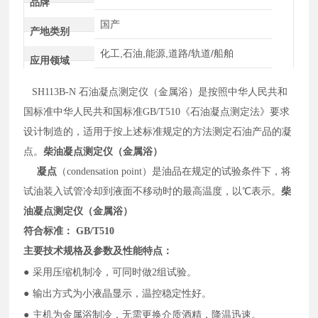
品牌
国产
产地类别
化工,石油,能源,道路/轨道/船舶
应用领域
SH113B-N 石油凝点测定仪
（金属浴）是按照中华人民共和
国标准中华人民共和国标准
GB/T510《石油凝点测定法》要求
设计制造的，适用于按上述标准规定的方法测定石油产品的凝
点。
柴油凝点测定仪（金属浴）
凝点
（
condensation point）是油品在规定的试验条件下，将
试油装入试管冷却到液面不移动时的最高温度
，
以
℃表示。
柴
油凝点测定仪（金属浴）
符合标准：
GB/T510
主要技术规格及参数
及
性能特点
：
●
采用压缩机制冷，可同时做
2组试验。
●
输出方式为小液晶显示，温控稳定性好。
●
主机
为金属浴制冷，无需更换介质酒精，降温迅速。