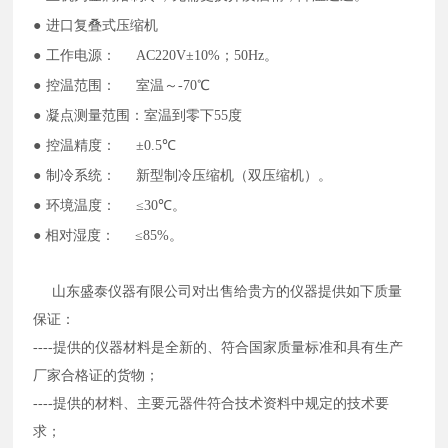
●
进口复叠式压缩机
●
工作电源：
AC220V±10%；50Hz。
●
控温范围：
室温～
-70℃
●
凝
点测量范围：室温到零下
5
5度
●
控温精度：
±0.5℃
●
制冷系统：
新型制冷压缩机（双压缩机）。
●
环境温度：
≤30℃。
● 相对湿度：
≤85%。
山东盛泰仪器有限公司对出售给贵方的仪器提供如下质量
保证：
----提供的仪器材料是全新的、符合国家质量标准和具有生产
厂家合格证的货物；
----提供的材料、主要元器件符合技术资料中规定的技术要
求；